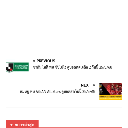
PREVIOUS
ซากัน โทสึ พบ ซัปโปโร ดูบอลสดเจลีก 2 วันนี้ 25/5/68
NEXT
แมนยู พบ ASEAN All Stars ดูบอลสดวันนี้ 28/5/68
รายการล่าสุด