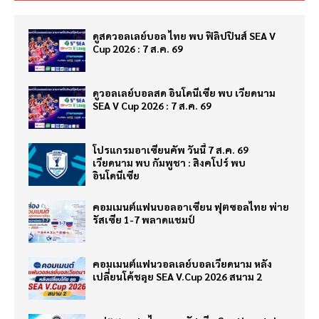
ดูสดวอลเลย์บอล ไทย พบ ฟิลิปปินส์ SEA V
Cup 2026 : 7 ส.ค. 69
ดูวอลเลย์บอลสด อินโดนีเซีย พบ เวียดนาม
SEA V Cup 2026 : 7 ส.ค. 69
โปรแกรมอาเซียนคัพ วันนี้ 7 ส.ค. 69
เวียดนาม พบ กัมพูชา : สิงคโปร์ พบ
อินโดนีเซีย
คอมเมนต์แฟนบอลอาเซียน ฟุตซอลไทย พ่าย
รัสเซีย 1-7 พลาดแชมป์
คอมเมนต์แฟนวอลเลย์บอลเวียดนาม หลัง
เปลี่ยนโค้ชลุย SEA V.Cup 2026 สนาม 2