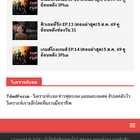
ย้อนหลัง 3Plus
ติวเธอที่รัก EP.13 (ตอนล่าสุด) 5 ส.ค. 69 ดู
ย้อนหลังช่องวัน 31
เกมส์โกงเกมส์ EP.14 (ตอนล่าสุด) 5 ส.ค. 69 ดู
ย้อนหลัง 3Plus
วิเคราะห์บอล
TdedFocus
-
วิเคราะห์บอล
ข่าวฟุตบอล และผลบอลสด อัปเดตฉับไว
วิเคราะห์เจาะลึกโดยทีมงานมืออาชีพ
Copyright © 2026 | เว็บไซต์ดูกีฬาออนไลน์ ฟุตบอล วอลเลย์บอล แบดมินตัน