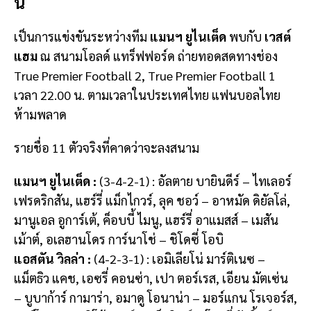
นี้
เป็นการแข่งขันระหว่างทีม
แมนฯ ยูไนเต็ด
พบกับ
เวสต์
แฮม
ณ สนามโอลด์ แทร็ฟฟอร์ด ถ่ายทอดสดทางช่อง
True Premier Football 2, True Premier Football 1
เวลา 22.00 น. ตามเวลาในประเทศไทย แฟนบอลไทย
ห้ามพลาด
รายชื่อ 11 ตัวจริงที่คาดว่าจะลงสนาม
แมนฯ ยูไนเต็ด :
(3-4-2-1) : อัลตาย บายินดีร์ – ไทเลอร์
เฟรดริกสัน, แฮร์รี่ แม็กไกวร์, ลุค ชอว์ – อาหมัด ดิยัลโล่,
มานูเอล อูการ์เต้, ค็อบบี้ ไมนู, แฮร์รี่ อาแมสส์ – เมสัน
เม้าต์, อเลฮานโดร การ์นาโช่ – ชิโดซี่ โอบิ
แอสตัน วิลล่า :
(4-2-3-1) : เอมิเลียโน่ มาร์ติเนซ –
แม็ตธิว แคช, เอซรี่ คอนซ่า, เปา ตอร์เรส, เอียน มัตเซ่น
– บูบาก้าร์ กามาร่า, อมาดู โอนาน่า – มอร์แกน โรเจอร์ส,