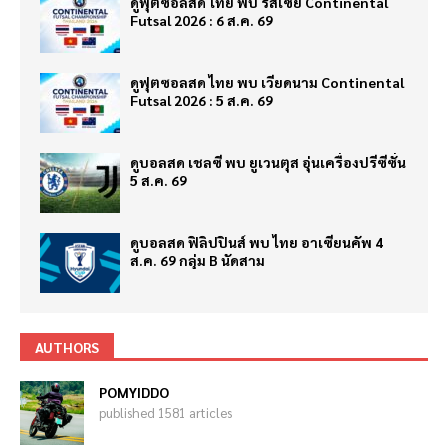
ดูฟุตซอลสด ไทย พบ รัสเซีย Continental
Futsal 2026 : 6 ส.ค. 69
ดูฟุตซอลสด ไทย พบ เวียดนาม Continental
Futsal 2026 : 5 ส.ค. 69
ดูบอลสด เชลซี พบ ยูเวนตุส อุ่นเครื่องปรีซีซั่น
5 ส.ค. 69
ดูบอลสด ฟิลิปปินส์ พบ ไทย อาเซียนคัพ 4
ส.ค. 69 กลุ่ม B นัดสาม
AUTHORS
POMYIDDO
published 1581 articles