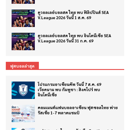
ดูวอลเลย์บอลสด ไทย พบ ฟิลิปปินส์ SEA
V.League 2026 วันนี้ 1 ส.ค. 69
ดูวอลเลย์บอลสด ไทย พบ อินโดนีเซีย SEA
V.League 2026 วันนี้ 31 ก.ค. 69
ฟุตบอลล่าสุด
โปรแกรมอาเซียนคัพ วันนี้ 7 ส.ค. 69
เวียดนาม พบ กัมพูชา : สิงคโปร์ พบ
อินโดนีเซีย
คอมเมนต์แฟนบอลอาเซียน ฟุตซอลไทย พ่าย
รัสเซีย 1-7 พลาดแชมป์