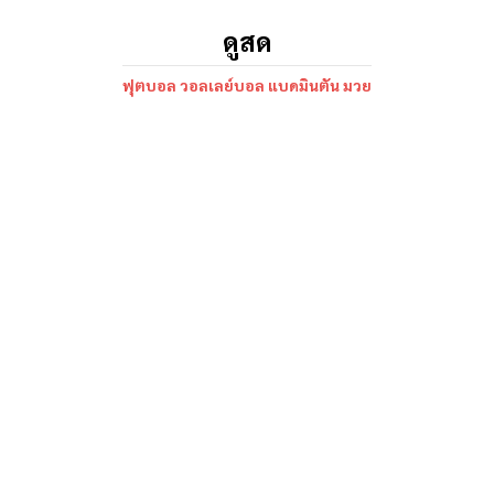
ดูสด
ฟุตบอล วอลเลย์บอล แบดมินตัน มวย