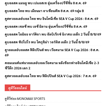
ดูบอลสด แมนยู พบ เปแอสเช อุ่นเครื่องปรีซีซั่น 8 ส.ค. 69
ดูบอลสด ไทย พบ เมียนมา อาเซียนคัพ 8 ส.ค. 69 กลุ่ม B
ดูสดวอลเลย์บอล ไทย พบ อินโดนีเซีย SEA V Cup 2026 : 8 ส.ค. 69
ดูบอลสด เชลซี พบ เอซี มิลาน อุ่นเครื่องปรีซีซั่น 8 ส.ค. 69
ดูบอลสด โอมิยะ อาร์ดิจา พบ อัลบิเร็กซ์ นิงาตะ เจลีก 2 วันนี้ 8/8/69
ดูบอลสด ซัปโปโร พบ โตกุชิม่า วอร์ทิส เจลีก 2 วันนี้ 8/8/69
ดูวอลเลย์บอลสด ฟิลิปปินส์ พบ เวียดนาม SEA V Cup 2026 : 8 ส.ค.
69
คอมเมนต์แฟนวอลเลย์บอลเวียดนาม หลังช็อกพ่ายอินโดนีเซีย 2-3
ซีวีลีก 2026 เลก 2
ดูสดวอลเลย์บอล ไทย พบ ฟิลิปปินส์ SEA V Cup 2026 : 7 ส.ค. 69
ดูทีวีออนไลน์
ดูทีวีช่อง MONOMAX SPORTS