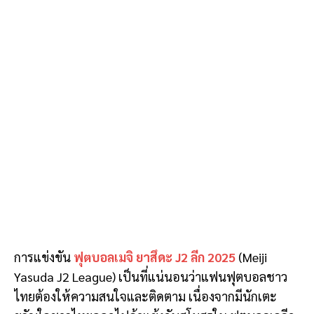
การแข่งขัน
ฟุตบอลเมจิ ยาสึดะ J2 ลีก 2025
(Meiji
Yasuda J2 League) เป็นที่แน่นอนว่าแฟนฟุตบอลชาว
ไทยต้องให้ความสนใจและติดตาม เนื่องจากมีนักเตะ