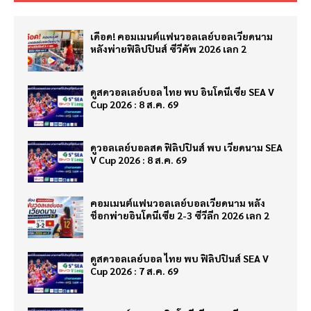
เดือด! คอมเมนต์แฟนวอลเลย์บอลเวียดนาม
หลังพ่ายฟิลิปปินส์ ซีวีคัพ 2026 เลก 2
ดูสดวอลเลย์บอล ไทย พบ อินโดนีเซีย SEA V
Cup 2026 : 8 ส.ค. 69
ดูวอลเลย์บอลสด ฟิลิปปินส์ พบ เวียดนาม SEA
V Cup 2026 : 8 ส.ค. 69
คอมเมนต์แฟนวอลเลย์บอลเวียดนาม หลัง
ช็อกพ่ายอินโดนีเซีย 2-3 ซีวีลีก 2026 เลก 2
ดูสดวอลเลย์บอล ไทย พบ ฟิลิปปินส์ SEA V
Cup 2026 : 7 ส.ค. 69