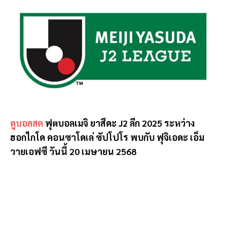
ดูบอลสด
ฟุตบอลเมจิ ยาสึดะ J2 ลีก 2025 ระหว่าง
ฮอกไกโด คอนซาโดเล่ ซัปโปโร พบกับ ฟุจิเอดะ เอ็ม
วายเอฟซี วันนี้ 20 เมษายน 2568