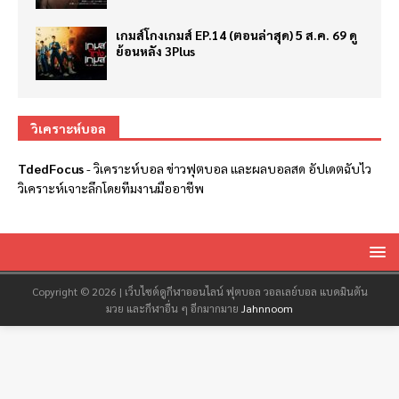
เกมส์โกงเกมส์ EP.14 (ตอนล่าสุด) 5 ส.ค. 69 ดู
ย้อนหลัง 3Plus
วิเคราะห์บอล
TdedFocus
-
วิเคราะห์บอล
ข่าวฟุตบอล และผลบอลสด อัปเดตฉับไว
วิเคราะห์เจาะลึกโดยทีมงานมืออาชีพ
Copyright © 2026 | เว็บไซต์ดูกีฬาออนไลน์ ฟุตบอล วอลเลย์บอล แบดมินตัน
มวย และกีฬาอื่น ๆ อีกมากมาย
Jahnnoom