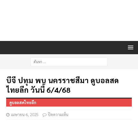
บีจี ปทุม พบ นครราชสีมา ดูบอลสด
ไทยลีก วันนี้ 6/4/68
ดูบอลสดไทยลีก
เมษายน 6, 2025
ปิดความเห็น