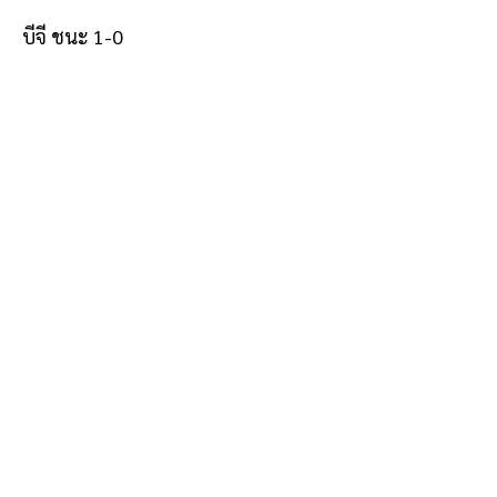
บีจี ชนะ 1-0