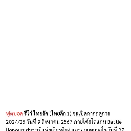
ฟุตบอล
รีโว่ ไทยลีก
(ไทยลีก 1) จะเปิดฉากฤดูกาล
2024/25 วันที่ 9 สิงหาคม 2567 ภายใต้สโลแกน Battle
Honours สมรภูมิแห่งเกียรติยศ และจบฤดูกาลในวันที่ 27