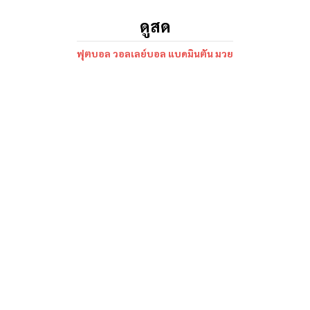
ดูสด
ฟุตบอล วอลเลย์บอล แบดมินตัน มวย