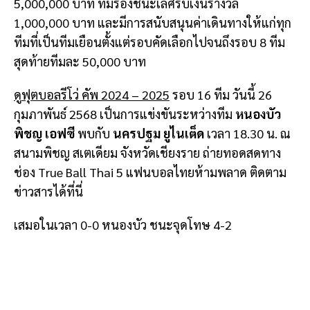
5,000,000 บาท ทีมรองชนะเลิศรับเงินรางวัล
1,000,000 บาท และมีการสนับสนุนค่าเดินทางให้แก่ทุก
ทีมที่เป็นทีมเยือนตั้งแต่รอบคัดเลือกไปจนถึงรอบ 8 ทีม
สุดท้ายทีมละ 50,000 บาท
ดูฟุตบอลรีโว่ คัพ 2024 – 2025
รอบ 16 ทีม วันนี้ 26
กุมภาพันธ์ 2568 เป็นการแข่งขันระหว่างทีม
หนองบัว
พิชญ เอฟซี
พบกับ
นครปฐม ยูไนเต็ด
เวลา 18.30 น. ณ
สนามพิชญ สเตเดียม จังหวัดเชียงราย ถ่ายทอดสดทาง
ช่อง True Ball Thai 5 แฟนบอลไทยห้ามพลาด ติดตาม
ข่าวสารได้ที่นี่
เสมอในเวลา 0-0 หนองบัว ชนะจุดโทษ 4-2