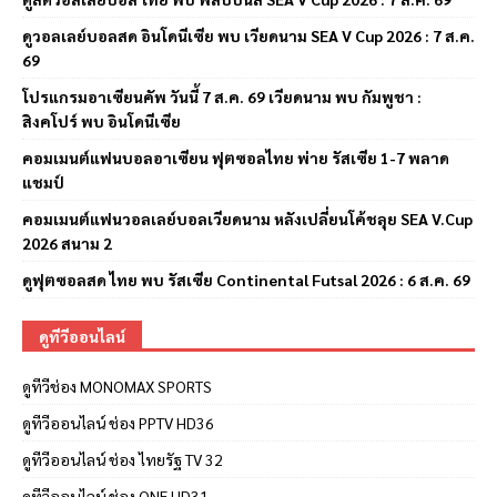
ดูวอลเลย์บอลสด อินโดนีเซีย พบ เวียดนาม SEA V Cup 2026 : 7 ส.ค.
69
โปรแกรมอาเซียนคัพ วันนี้ 7 ส.ค. 69 เวียดนาม พบ กัมพูชา :
สิงคโปร์ พบ อินโดนีเซีย
คอมเมนต์แฟนบอลอาเซียน ฟุตซอลไทย พ่าย รัสเซีย 1-7 พลาด
แชมป์
คอมเมนต์แฟนวอลเลย์บอลเวียดนาม หลังเปลี่ยนโค้ชลุย SEA V.Cup
2026 สนาม 2
ดูฟุตซอลสด ไทย พบ รัสเซีย Continental Futsal 2026 : 6 ส.ค. 69
ดูทีวีออนไลน์
ดูทีวีช่อง MONOMAX SPORTS
ดูทีวีออนไลน์ ช่อง PPTV HD36
ดูทีวีออนไลน์ ช่อง ไทยรัฐ TV 32
ดูทีวีออนไลน์ ช่อง ONE HD31