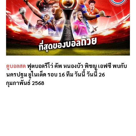
ดูบอลสด
ฟุตบอลรีโว่ คัพ หนองบัว พิชญ เอฟซี พบกับ
นครปฐม ยูไนเต็ด รอบ 16 ทีม วันนี้ วันนี้ 26
กุมภาพันธ์ 2568