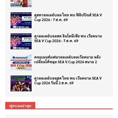
ดูสดวอลเลย์บอล ไทย พบ ฟิลิปปินส์ SEA V
Cup 2026 : 7 ส.ค. 69
ดูวอลเลย์บอลสด อินโดนีเซีย พบ เวียดนาม
SEA V Cup 2026 : 7 ส.ค. 69
คอมเมนต์แฟนวอลเลย์บอลเวียดนาม หลัง
เปลี่ยนโค้ชลุย SEA V.Cup 2026 สนาม 2
ดูวอลเลย์บอลสด ไทย พบ เวียดนาม SEA V
Cup 2026 วันนี้ 2 ส.ค. 69
ฟุตบอลล่าสุด