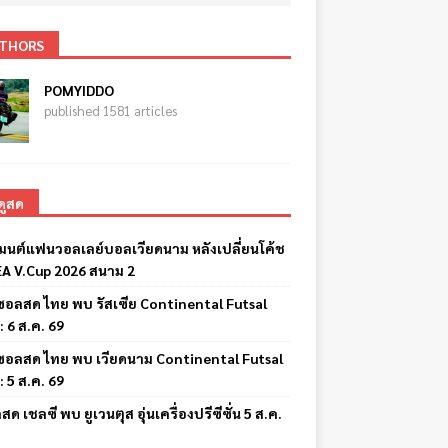
THORS
POMYIDDO
published 1581 articles
ดูสด
มนต์แฟนวอลเลย์บอลเวียดนาม หลังเปลี่ยนโค้ช
EA V.Cup 2026 สนาม 2
ซอลสด ไทย พบ รัสเซีย Continental Futsal
: 6 ส.ค. 69
ตซอลสด ไทย พบ เวียดนาม Continental Futsal
: 5 ส.ค. 69
สด เชลซี พบ ยูเวนตุส อุ่นเครื่องปรีซีซั่น 5 ส.ค.