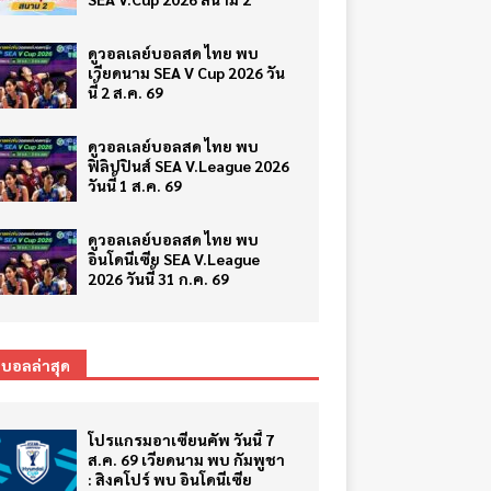
ดูวอลเลย์บอลสด ไทย พบ
เวียดนาม SEA V Cup 2026 วัน
นี้ 2 ส.ค. 69
ดูวอลเลย์บอลสด ไทย พบ
ฟิลิปปินส์ SEA V.League 2026
วันนี้ 1 ส.ค. 69
ดูวอลเลย์บอลสด ไทย พบ
อินโดนีเซีย SEA V.League
2026 วันนี้ 31 ก.ค. 69
ตบอลล่าสุด
โปรแกรมอาเซียนคัพ วันนี้ 7
ส.ค. 69 เวียดนาม พบ กัมพูชา
: สิงคโปร์ พบ อินโดนีเซีย