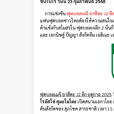
ซัปโปโร วันนี้ 23 กุมภาพันธ์ 2568
การแข่งขัน
ฟุตบอลเมจิ ยาสึดะ J2 ลี
แฟนฟุตบอลชาวไทยต้องให้ความสนใจแล
ค้าแข้งกับสโมสรใน ฟุตบอลเจลีก 2 นั่นก
และ เอกนิษฐ์ ปัญญา สังกัดทีม เอฮิเมะ เ
ฟุตบอลเมจิ ยาสึดะ J2 ลีก ฤดูกาล 2025
ว
โรอัสโซ่ คุมะโมโตะ
เปิดสนามเอกาโอะ 
ต้นสังกัดของ สุภโชค สาระชาติ เวลา