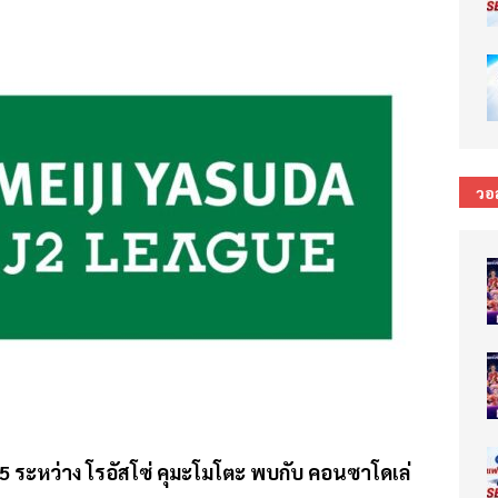
วอ
25 ระหว่าง โรอัสโซ่ คุมะโมโตะ พบกับ คอนซาโดเล่