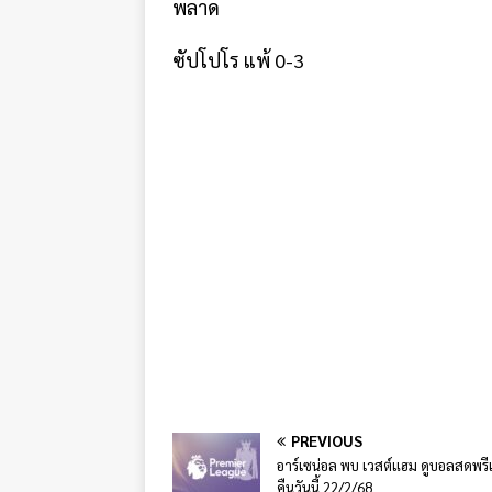
พลาด
ซัปโปโร แพ้ 0-3
PREVIOUS
อาร์เซน่อล พบ เวสต์แฮม ดูบอลสดพรีเม
คืนวันนี้ 22/2/68