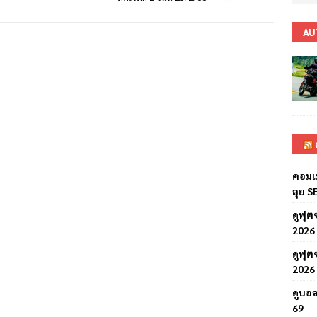
AU
คอมเ
ลุย S
ดูฟุต
2026 
ดูฟุ
2026 
ดูบอล
69