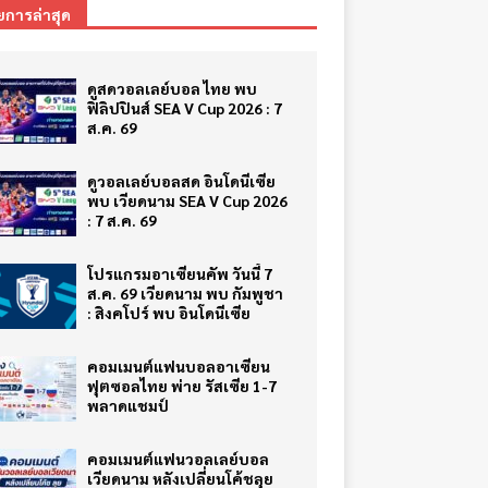
ยการล่าสุด
ดูสดวอลเลย์บอล ไทย พบ
ฟิลิปปินส์ SEA V Cup 2026 : 7
ส.ค. 69
ดูวอลเลย์บอลสด อินโดนีเซีย
พบ เวียดนาม SEA V Cup 2026
: 7 ส.ค. 69
โปรแกรมอาเซียนคัพ วันนี้ 7
ส.ค. 69 เวียดนาม พบ กัมพูชา
: สิงคโปร์ พบ อินโดนีเซีย
คอมเมนต์แฟนบอลอาเซียน
ฟุตซอลไทย พ่าย รัสเซีย 1-7
พลาดแชมป์
คอมเมนต์แฟนวอลเลย์บอล
เวียดนาม หลังเปลี่ยนโค้ชลุย