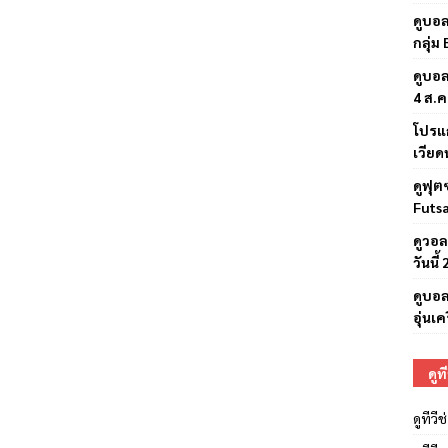
ดูบอล
กลุ่ม
ดูบอล
4 ส.ค
โปรแก
เวียด
ดูฟุ
Futsa
ดูวอ
วันนี้
ดูบอล
อุ่นเค
ดูท
ดูทีว