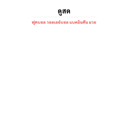
ดูสด
ฟุตบอล วอลเลย์บอล แบดมินตัน มวย