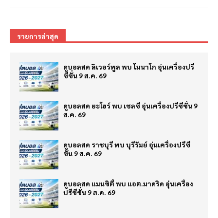
รายการล่าสุด
ดูบอลสด ลิเวอร์พูล พบ โมนาโก อุ่นเครื่องปรี
ซีซั่น 9 ส.ค. 69
ดูบอลสด ยะโฮร์ พบ เชลซี อุ่นเครื่องปรีซีซั่น 9
ส.ค. 69
ดูบอลสด ราชบุรี พบ บุรีรัมย์ อุ่นเครื่องปรีซี
ซั่น 9 ส.ค. 69
ดูบอลสด แมนซิตี้ พบ แอต.มาดริด อุ่นเครื่อง
ปรีซีซั่น 9 ส.ค. 69