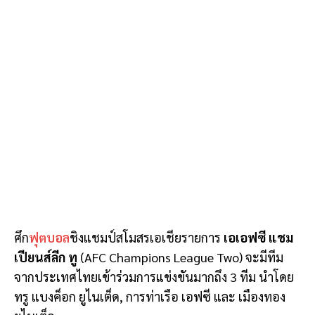
ศึก
ฟุตบอล
ชิงแชมป์สโมสรเอเชียรายการ
เอเอฟซี แชม
เปียนส์ลีก ทู
(AFC Champions League Two) จะมีทีม
จากประเทศไทยเข้าร่วมการแข่งขันมากถึง 3 ทีม นำโดย
ทรู แบงค็อก ยูไนเต็ด, การท่าเรือ เอฟซี และ เมืองทอง