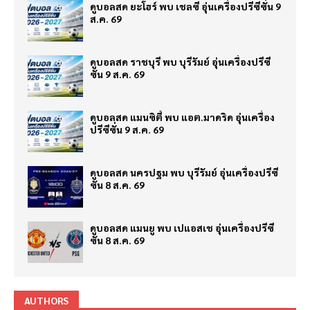
ดูบอลสด ยะโฮร์ พบ เชลซี อุ่นเครื่องปรีซีซั่น 9
ส.ค. 69
ดูบอลสด ราชบุรี พบ บุรีรัมย์ อุ่นเครื่องปรีซี
ซั่น 9 ส.ค. 69
ดูบอลสด แมนซิตี้ พบ แอต.มาดริด อุ่นเครื่อง
ปรีซีซั่น 9 ส.ค. 69
ดูบอลสด นครปฐม พบ บุรีรัมย์ อุ่นเครื่องปรีซี
ซั่น 8 ส.ค. 69
ดูบอลสด แมนยู พบ เปแอสเช อุ่นเครื่องปรีซี
ซั่น 8 ส.ค. 69
AUTHORS