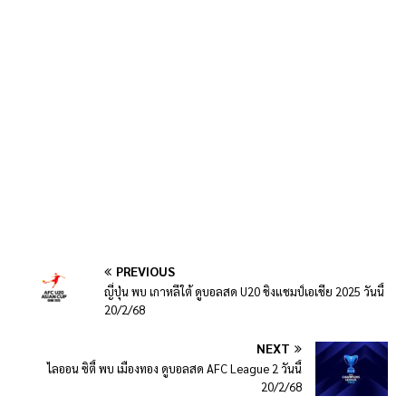
PREVIOUS
ญี่ปุ่น พบ เกาหลีใต้ ดูบอลสด U20 ชิงแชมป์เอเชีย 2025 วันนี้
20/2/68
NEXT
ไลออน ซิตี้ พบ เมืองทอง ดูบอลสด AFC League 2 วันนี้
20/2/68