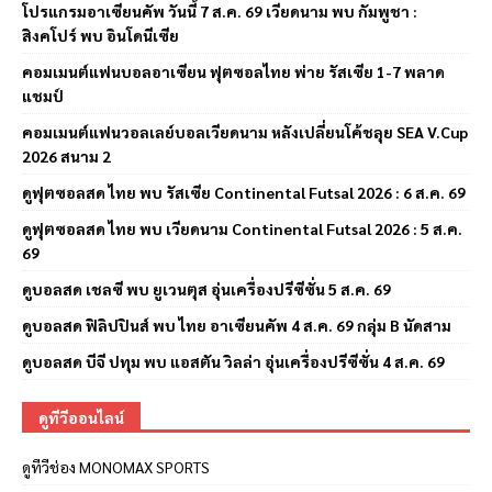
โปรแกรมอาเซียนคัพ วันนี้ 7 ส.ค. 69 เวียดนาม พบ กัมพูชา :
สิงคโปร์ พบ อินโดนีเซีย
คอมเมนต์แฟนบอลอาเซียน ฟุตซอลไทย พ่าย รัสเซีย 1-7 พลาด
แชมป์
คอมเมนต์แฟนวอลเลย์บอลเวียดนาม หลังเปลี่ยนโค้ชลุย SEA V.Cup
2026 สนาม 2
ดูฟุตซอลสด ไทย พบ รัสเซีย Continental Futsal 2026 : 6 ส.ค. 69
ดูฟุตซอลสด ไทย พบ เวียดนาม Continental Futsal 2026 : 5 ส.ค.
69
ดูบอลสด เชลซี พบ ยูเวนตุส อุ่นเครื่องปรีซีซั่น 5 ส.ค. 69
ดูบอลสด ฟิลิปปินส์ พบ ไทย อาเซียนคัพ 4 ส.ค. 69 กลุ่ม B นัดสาม
ดูบอลสด บีจี ปทุม พบ แอสตัน วิลล่า อุ่นเครื่องปรีซีซั่น 4 ส.ค. 69
ดูทีวีออนไลน์
ดูทีวีช่อง MONOMAX SPORTS