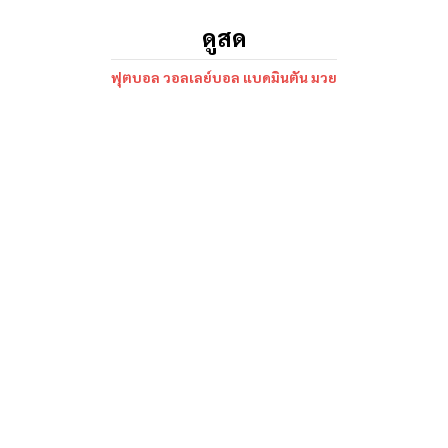
ดูสด
ฟุตบอล วอลเลย์บอล แบดมินตัน มวย