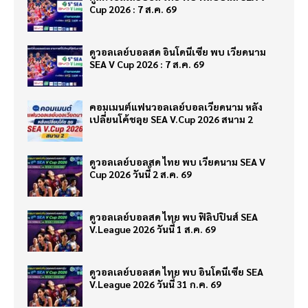
Cup 2026 : 7 ส.ค. 69
ดูวอลเลย์บอลสด อินโดนีเซีย พบ เวียดนาม
SEA V Cup 2026 : 7 ส.ค. 69
คอมเมนต์แฟนวอลเลย์บอลเวียดนาม หลัง
เปลี่ยนโค้ชลุย SEA V.Cup 2026 สนาม 2
ดูวอลเลย์บอลสด ไทย พบ เวียดนาม SEA V
Cup 2026 วันนี้ 2 ส.ค. 69
ดูวอลเลย์บอลสด ไทย พบ ฟิลิปปินส์ SEA
V.League 2026 วันนี้ 1 ส.ค. 69
ดูวอลเลย์บอลสด ไทย พบ อินโดนีเซีย SEA
V.League 2026 วันนี้ 31 ก.ค. 69