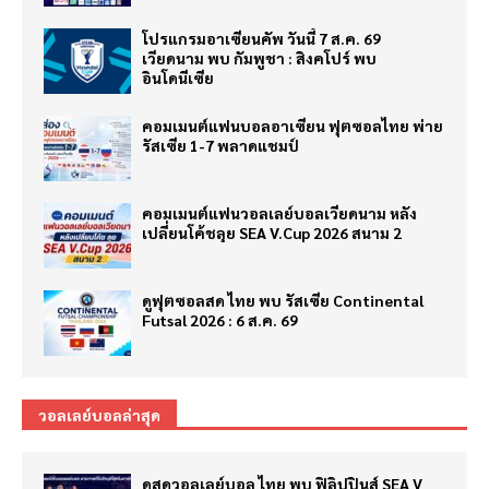
โปรแกรมอาเซียนคัพ วันนี้ 7 ส.ค. 69
เวียดนาม พบ กัมพูชา : สิงคโปร์ พบ
อินโดนีเซีย
คอมเมนต์แฟนบอลอาเซียน ฟุตซอลไทย พ่าย
รัสเซีย 1-7 พลาดแชมป์
คอมเมนต์แฟนวอลเลย์บอลเวียดนาม หลัง
เปลี่ยนโค้ชลุย SEA V.Cup 2026 สนาม 2
ดูฟุตซอลสด ไทย พบ รัสเซีย Continental
Futsal 2026 : 6 ส.ค. 69
วอลเลย์บอลล่าสุด
ดูสดวอลเลย์บอล ไทย พบ ฟิลิปปินส์ SEA V