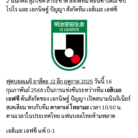
2 นั่นก็คือ สุภโชค สาระชาติ สังกัดทีม คอนซาโดเล ซัป
โปโร และ เอกนิษฐ์ ปัญญา สังกัดทีม เอฮิเมะ เอฟซี
ฟุตบอลเมจิ ยาสึดะ J2 ลีก ฤดูกาล 2025
วันนี้ 16
กุมภาพันธ์ 2568 เป็นการแข่งขันระหว่างทีม
เอฮิเมะ
เอฟซี
ต้นสังกัดของ เอกนิษฐ์ ปัญญา เปิดสนามนินจิเนียร์
สเตเดียม พบกับทีม
คาทาเล่ โทยามะ
เวลา 10.50 น.
ตามเวลาในประเทศไทย แฟนบอลไทยห้ามพลาด
เอฮิเมะ เอฟซี แพ้ 0-1