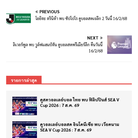
PREVIOUS
โออิตะ ตรินิต้า พบ ซัปโปโร ดูบอลสดเจลีก 2 วันนี้ 16/2/68
NEXT
ลิเวอร์พูล พบ วูล์ฟแฮมป์ตัน ดูบอลสดพรีเมียร์ลีก คืนวันนี้
16/2/68
รายการล่าสุด
ดูสดวอลเลย์บอล ไทย พบ ฟิลิปปินส์ SEA V
Cup 2026 : 7 ส.ค. 69
ดูวอลเลย์บอลสด อินโดนีเซีย พบ เวียดนาม
SEA V Cup 2026 : 7 ส.ค. 69