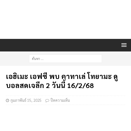
เอฮิเมะ เอฟซี พบ คาทาเล่ โทยามะ ดู
บอลสดเจลีก 2 วันนี้ 16/2/68
กุมภาพันธ์ 15, 2025
ปิดความเห็น