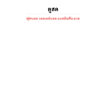
ดูสด
ฟุตบอล วอลเลย์บอล แบดมินตัน มวย