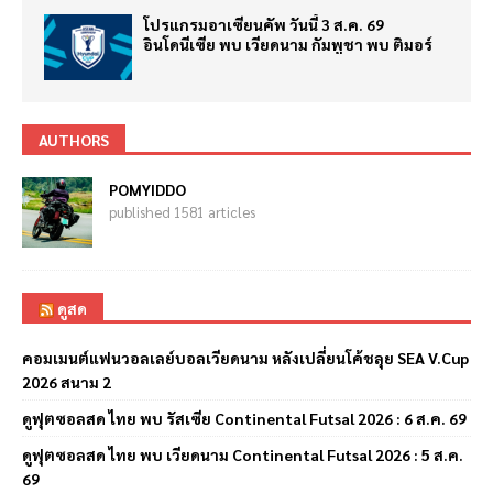
โปรแกรมอาเซียนคัพ วันนี้ 3 ส.ค. 69
อินโดนีเซีย พบ เวียดนาม กัมพูชา พบ ติมอร์
AUTHORS
POMYIDDO
published 1581 articles
ดูสด
คอมเมนต์แฟนวอลเลย์บอลเวียดนาม หลังเปลี่ยนโค้ชลุย SEA V.Cup
2026 สนาม 2
ดูฟุตซอลสด ไทย พบ รัสเซีย Continental Futsal 2026 : 6 ส.ค. 69
ดูฟุตซอลสด ไทย พบ เวียดนาม Continental Futsal 2026 : 5 ส.ค.
69