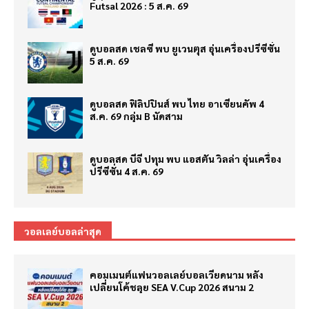
Futsal 2026 : 5 ส.ค. 69
ดูบอลสด เชลซี พบ ยูเวนตุส อุ่นเครื่องปรีซีซั่น
5 ส.ค. 69
ดูบอลสด ฟิลิปปินส์ พบ ไทย อาเซียนคัพ 4
ส.ค. 69 กลุ่ม B นัดสาม
ดูบอลสด บีจี ปทุม พบ แอสตัน วิลล่า อุ่นเครื่อง
ปรีซีซั่น 4 ส.ค. 69
วอลเลย์บอลล่าสุด
คอมเมนต์แฟนวอลเลย์บอลเวียดนาม หลัง
เปลี่ยนโค้ชลุย SEA V.Cup 2026 สนาม 2