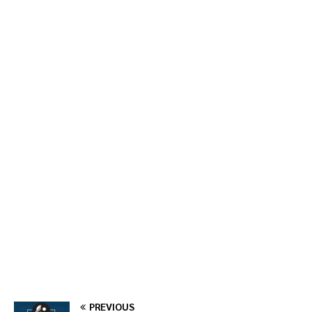
PREVIOUS