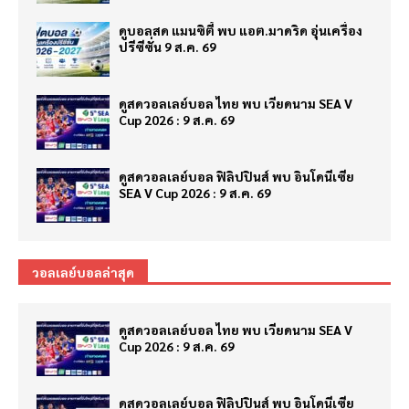
ดูบอลสด แมนซิตี้ พบ แอต.มาดริด อุ่นเครื่อง
ปรีซีซั่น 9 ส.ค. 69
ดูสดวอลเลย์บอล ไทย พบ เวียดนาม SEA V
Cup 2026 : 9 ส.ค. 69
ดูสดวอลเลย์บอล ฟิลิปปินส์ พบ อินโดนีเซีย
SEA V Cup 2026 : 9 ส.ค. 69
วอลเลย์บอลล่าสุด
ดูสดวอลเลย์บอล ไทย พบ เวียดนาม SEA V
Cup 2026 : 9 ส.ค. 69
ดูสดวอลเลย์บอล ฟิลิปปินส์ พบ อินโดนีเซีย