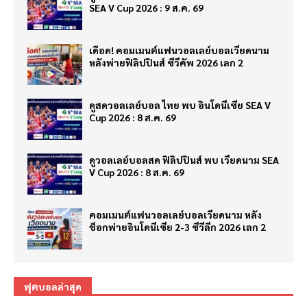
SEA V Cup 2026 : 9 ส.ค. 69
เดือด! คอมเมนต์แฟนวอลเลย์บอลเวียดนาม
หลังพ่ายฟิลิปปินส์ ซีวีคัพ 2026 เลก 2
ดูสดวอลเลย์บอล ไทย พบ อินโดนีเซีย SEA V
Cup 2026 : 8 ส.ค. 69
ดูวอลเลย์บอลสด ฟิลิปปินส์ พบ เวียดนาม SEA
V Cup 2026 : 8 ส.ค. 69
คอมเมนต์แฟนวอลเลย์บอลเวียดนาม หลัง
ช็อกพ่ายอินโดนีเซีย 2-3 ซีวีลีก 2026 เลก 2
ฟุตบอลล่าสุด