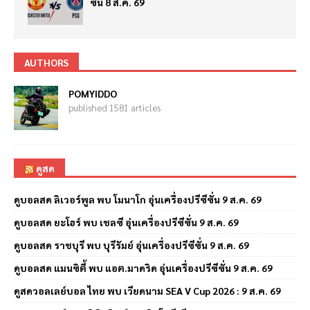
ซั่น 8 ส.ค. 69
AUTHORS
POMYIDDO
published 1581 articles
ดูสด
ดูบอลสด ลิเวอร์พูล พบ โมนาโก อุ่นเครื่องปรีซีซั่น 9 ส.ค. 69
ดูบอลสด ยะโฮร์ พบ เชลซี อุ่นเครื่องปรีซีซั่น 9 ส.ค. 69
ดูบอลสด ราชบุรี พบ บุรีรัมย์ อุ่นเครื่องปรีซีซั่น 9 ส.ค. 69
ดูบอลสด แมนซิตี้ พบ แอต.มาดริด อุ่นเครื่องปรีซีซั่น 9 ส.ค. 69
ดูสดวอลเลย์บอล ไทย พบ เวียดนาม SEA V Cup 2026 : 9 ส.ค. 69