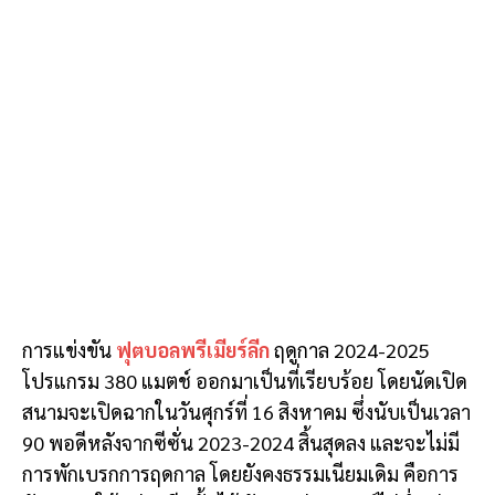
การแข่งขัน
ฟุตบอลพรีเมียร์ลีก
ฤดูกาล 2024-2025
โปรแกรม 380 แมตช์ ออกมาเป็นที่เรียบร้อย โดยนัดเปิด
สนามจะเปิดฉากในวันศุกร์ที่ 16 สิงหาคม ซึ่งนับเป็นเวลา
90 พอดีหลังจากซีซั่น 2023-2024 สิ้นสุดลง และจะไม่มี
การพักเบรกการฤดกาล โดยยังคงธรรมเนียมเดิม คือการ