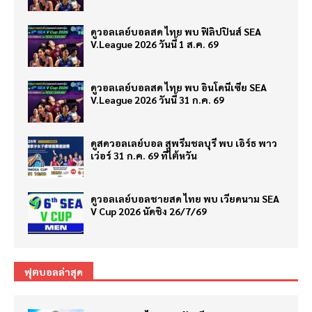
ดูวอลเลย์บอลสด ไทย พบ ฟิลิปปินส์ SEA
V.League 2026 วันนี้ 1 ส.ค. 69
ดูวอลเลย์บอลสด ไทย พบ อินโดนีเซีย SEA
V.League 2026 วันนี้ 31 ก.ค. 69
ดูสดวอลเลย์บอล สุพรีมชลบุรี พบ เอิร์ธ พาว
เว่อร์ 31 ก.ค. 69 ที่ไต้หวัน
ดูวอลเลย์บอลชายสด ไทย พบ เวียดนาม SEA
V Cup 2026 นัดชิง 26/7/69
ฟุตบอลล่าสุด