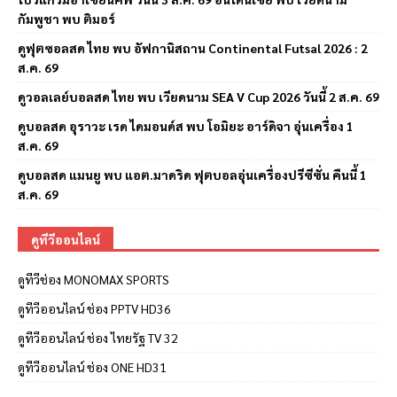
กัมพูชา พบ ติมอร์
ดูฟุตซอลสด ไทย พบ อัฟกานิสถาน Continental Futsal 2026 : 2
ส.ค. 69
ดูวอลเลย์บอลสด ไทย พบ เวียดนาม SEA V Cup 2026 วันนี้ 2 ส.ค. 69
ดูบอลสด อุราวะ เรด ไดมอนด์ส พบ โอมิยะ อาร์ดิจา อุ่นเครื่อง 1
ส.ค. 69
ดูบอลสด แมนยู พบ แอต.มาดริด ฟุตบอลอุ่นเครื่องปรีซีซั่น คืนนี้ 1
ส.ค. 69
ดูทีวีออนไลน์
ดูทีวีช่อง MONOMAX SPORTS
ดูทีวีออนไลน์ ช่อง PPTV HD36
ดูทีวีออนไลน์ ช่อง ไทยรัฐ TV 32
ดูทีวีออนไลน์ ช่อง ONE HD31