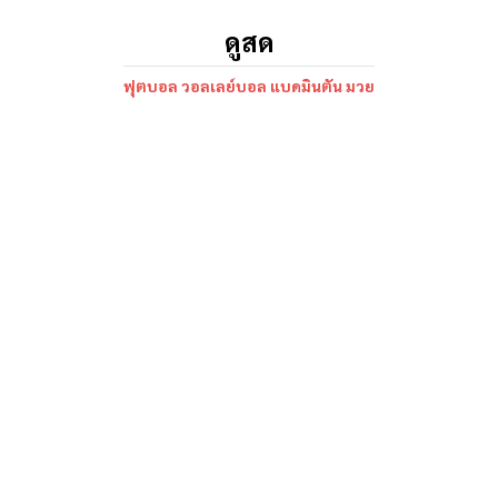
ดูสด
ฟุตบอล วอลเลย์บอล แบดมินตัน มวย