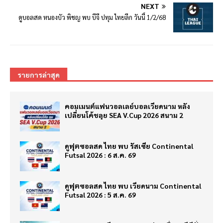
NEXT
ดูบอลสด หนองบัว พิชญ พบ บีจี ปทุม ไทยลีก วันนี้ 1/2/68
รายการล่าสุด
คอมเมนต์แฟนวอลเลย์บอลเวียดนาม หลัง
เปลี่ยนโค้ชลุย SEA V.Cup 2026 สนาม 2
ดูฟุตซอลสด ไทย พบ รัสเซีย Continental
Futsal 2026 : 6 ส.ค. 69
ดูฟุตซอลสด ไทย พบ เวียดนาม Continental
Futsal 2026 : 5 ส.ค. 69