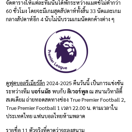
จัดตารางให้แต่ละทีมนั้นได้พักระหว่างแมตช์ไม่ต่ำกว่า
60 ชั่วโมง โดยจะมีเกมสุดสัปดาห์ทั้งสิ้น 33 นัดและเกม
กลางสัปดาห์อีก 4 นับไม่นับรวมเกมนัดตกค้างต่าง ๆ
ดูฟุตบอลรีเมียร์ลีก
2024-2025 คืนวันนี้ เป็นการแข่งขัน
ระหว่างทีม
บอร์นมัธ
พบกับ
ลิเวอร์พูล
ณ สนามวิทาลิตี้
สเตเดียม ถ่ายทอดสดทางช่อง True Premier Football 2,
True Premier Football 1 เวลา 22.00 น. ตามเวลาใน
ประเทศไทย แฟนบอลไทยห้ามพลาด
รายชื่อ 11 ตัวจริงที่คาดว่าจะลงสนาม