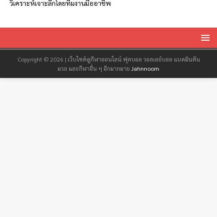
วิเคราะห์เจาะลึกโดยทีมงานมืออาชีพ
Copyright © 2026 | เว็บไซต์ดูกีฬาออนไลน์ ฟุตบอล วอลเลย์บอล แบดมินตัน
มวย และกีฬาอื่น ๆ อีกมากมาย
Jahnnoom