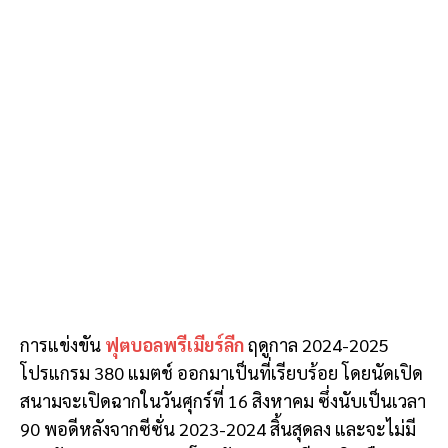
การแข่งขัน
ฟุตบอลพรีเมียร์ลีก
ฤดูกาล 2024-2025
โปรแกรม 380 แมตช์ ออกมาเป็นที่เรียบร้อย โดยนัดเปิด
สนามจะเปิดฉากในวันศุกร์ที่ 16 สิงหาคม ซึ่งนับเป็นเวลา
90 พอดีหลังจากซีซั่น 2023-2024 สิ้นสุดลง และจะไม่มี