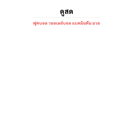
ดูสด
ฟุตบอล วอลเลย์บอล แบดมินตัน มวย