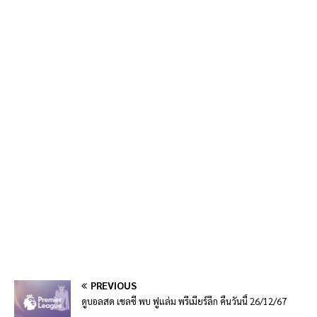
PREVIOUS
ดูบอลสด เชลซี พบ ฟูแล่ม พรีเมียร์ลีก คืนวันนี้ 26/12/67