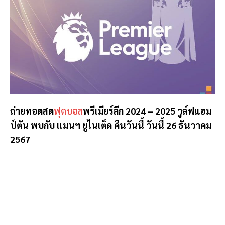
ถ่ายทอดสด
ฟุตบอล
พรีเมียร์ลีก 2024 – 2025 วูล์ฟแฮม
ป์ตัน พบกับ แมนฯ ยูไนเต็ด คืนวันนี้ วันนี้ 26 ธันวาคม
2567