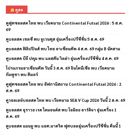
ดูสด
ดูฟุตซอลสด ไทย พบ เวียดนาม Continental Futsal 2026 : 5 ส.ค.
69
ดูบอลสด เชลซี พบ ยูเวนตุส อุ่นเครื่องปรีซีซั่น 5 ส.ค. 69
ดูบอลสด ฟิลิปปินส์ พบ ไทย อาเซียนคัพ 4 ส.ค. 69 กลุ่ม B นัดสาม
ดูบอลสด บีจี ปทุม พบ แอสตัน วิลล่า อุ่นเครื่องปรีซีซั่น 4 ส.ค. 69
โปรแกรมอาเซียนคัพ วันนี้ 3 ส.ค. 69 อินโดนีเซีย พบ เวียดนาม
กัมพูชา พบ ติมอร์
ดูฟุตซอลสด ไทย พบ อัฟกานิสถาน Continental Futsal 2026 : 2
ส.ค. 69
ดูวอลเลย์บอลสด ไทย พบ เวียดนาม SEA V Cup 2026 วันนี้ 2 ส.ค. 69
ดูบอลสด อุราวะ เรด ไดมอนด์ส พบ โอมิยะ อาร์ดิจา อุ่นเครื่อง 1
ส.ค. 69
ดูบอลสด แมนยู พบ แอต.มาดริด ฟุตบอลอุ่นเครื่องปรีซีซั่น คืนนี้ 1