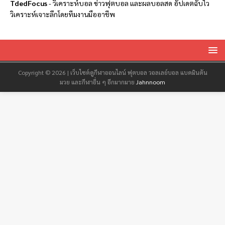
TdedFocus
-
วิเคราะห์บอล
ข่าวฟุตบอล และผลบอลสด อัปเดตฉับไว
วิเคราะห์เจาะลึกโดยทีมงานมืออาชีพ
Copyright © 2026 | เว็บไซต์ดูกีฬาออนไลน์ ฟุตบอล วอลเลย์บอล แบดมินตัน
มวย และกีฬาอื่น ๆ อีกมากมาย
Jahnnoom