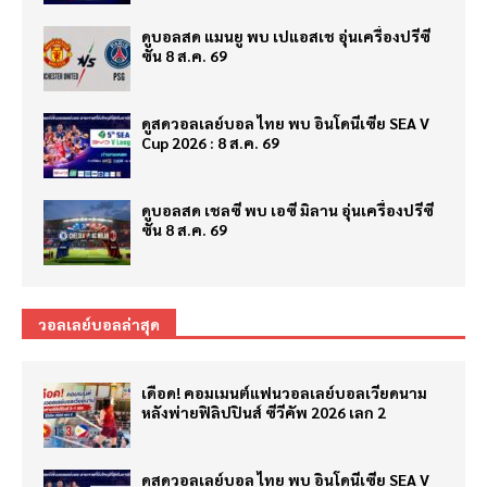
ดูบอลสด แมนยู พบ เปแอสเช อุ่นเครื่องปรีซี
ซั่น 8 ส.ค. 69
ดูสดวอลเลย์บอล ไทย พบ อินโดนีเซีย SEA V
Cup 2026 : 8 ส.ค. 69
ดูบอลสด เชลซี พบ เอซี มิลาน อุ่นเครื่องปรีซี
ซั่น 8 ส.ค. 69
วอลเลย์บอลล่าสุด
เดือด! คอมเมนต์แฟนวอลเลย์บอลเวียดนาม
หลังพ่ายฟิลิปปินส์ ซีวีคัพ 2026 เลก 2
ดูสดวอลเลย์บอล ไทย พบ อินโดนีเซีย SEA V