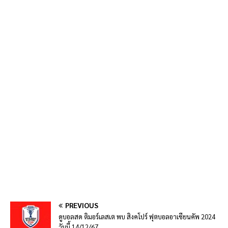
PREVIOUS
ดูบอลสด ติมอร์เลสเต พบ สิงคโปร์ ฟุตบอลอาเซียนคัพ 2024
วันนี้ 14/12/67