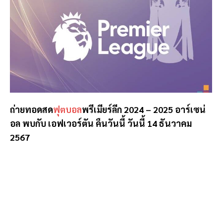
ถ่ายทอดสด
ฟุตบอล
พรีเมียร์ลีก 2024 – 2025 อาร์เซน่
อล พบกับ เอฟเวอร์ตัน คืนวันนี้ วันนี้ 14 ธันวาคม
2567