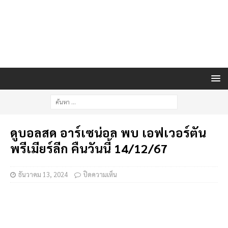
ดูบอลสด อาร์เซน่อล พบ เอฟเวอร์ตัน
พรีเมียร์ลีก คืนวันนี้ 14/12/67
ธันวาคม 13, 2024
ปิดความเห็น