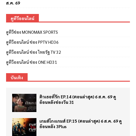
ส.ค. 69
ดูทีวีออนไลน์
ดูทีวีช่อง MONOMAX SPORTS
ดูทีวีออนไลน์ ช่อง PPTV HD36
ดูทีวีออนไลน์ ช่อง ไทยรัฐ TV 32
ดูทีวีออนไลน์ ช่อง ONE HD31
บันเทิง
ติวเธอที่รัก EP.14 (ตอนล่าสุด) 6 ส.ค. 69 ดู
ย้อนหลังช่องวัน 31
เกมส์โกงเกมส์ EP.15 (ตอนล่าสุด) 6 ส.ค. 69 ดู
ย้อนหลัง 3Plus