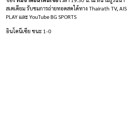
สเตเดียม รับชมการถ่ายทอดสดได้ทาง Thairath TV, AIS
PLAY และ YouTube BG SPORTS
อินโดนีเซีย ชนะ 1-0