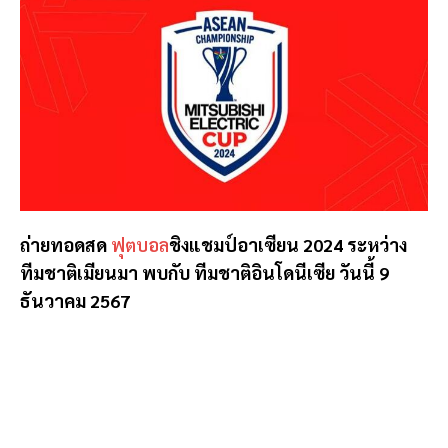
ถ่ายทอดสด
ฟุตบอล
ชิงแชมป์อาเซียน 2024 ระหว่าง
ทีมชาติเมียนมา พบกับ ทีมชาติอินโดนีเซีย วันนี้ 9
ธันวาคม 2567