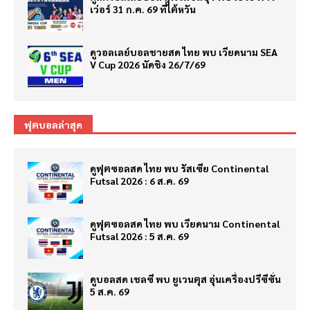
เว่อร์ 31 ก.ค. 69 ที่ไต้หวัน
ดูวอลเลย์บอลชายสด ไทย พบ เวียดนาม SEA
V Cup 2026 นัดชิง 26/7/69
ฟุตบอลล่าสุด
ดูฟุตซอลสด ไทย พบ รัสเซีย Continental
Futsal 2026 : 6 ส.ค. 69
ดูฟุตซอลสด ไทย พบ เวียดนาม Continental
Futsal 2026 : 5 ส.ค. 69
ดูบอลสด เชลซี พบ ยูเวนตุส อุ่นเครื่องปรีซีซั่น
5 ส.ค. 69