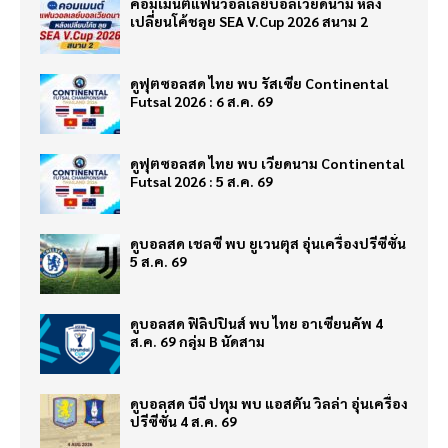
คอมเมนต์แฟนวอลเลย์บอลเวียดนาม หลัง
เปลี่ยนโค้ชลุย SEA V.Cup 2026 สนาม 2
ดูฟุตซอลสด ไทย พบ รัสเซีย Continental
Futsal 2026 : 6 ส.ค. 69
ดูฟุตซอลสด ไทย พบ เวียดนาม Continental
Futsal 2026 : 5 ส.ค. 69
ดูบอลสด เชลซี พบ ยูเวนตุส อุ่นเครื่องปรีซีซั่น
5 ส.ค. 69
ดูบอลสด ฟิลิปปินส์ พบ ไทย อาเซียนคัพ 4
ส.ค. 69 กลุ่ม B นัดสาม
ดูบอลสด บีจี ปทุม พบ แอสตัน วิลล่า อุ่นเครื่อง
ปรีซีซั่น 4 ส.ค. 69