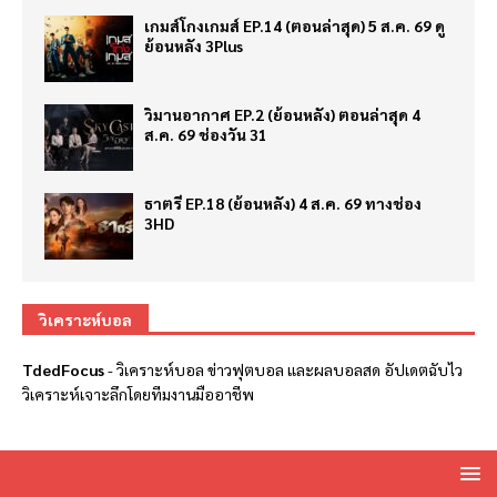
เกมส์โกงเกมส์ EP.14 (ตอนล่าสุด) 5 ส.ค. 69 ดู
ย้อนหลัง 3Plus
วิมานอากาศ EP.2 (ย้อนหลัง) ตอนล่าสุด 4
ส.ค. 69 ช่องวัน 31
ธาตรี EP.18 (ย้อนหลัง) 4 ส.ค. 69 ทางช่อง
3HD
วิเคราะห์บอล
TdedFocus
-
วิเคราะห์บอล
ข่าวฟุตบอล และผลบอลสด อัปเดตฉับไว
วิเคราะห์เจาะลึกโดยทีมงานมืออาชีพ