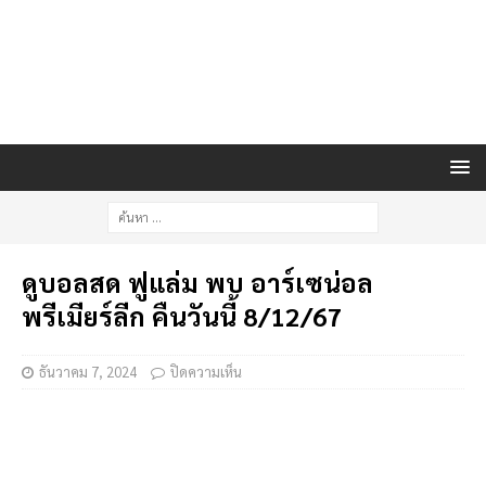
ดูบอลสด ฟูแล่ม พบ อาร์เซน่อล
พรีเมียร์ลีก คืนวันนี้ 8/12/67
ธันวาคม 7, 2024
ปิดความเห็น