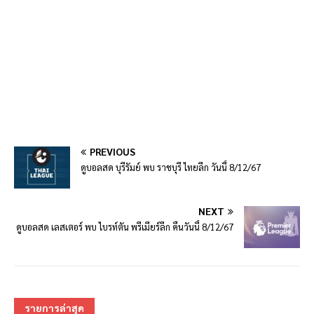
PREVIOUS
ดูบอลสด บุรีรัมย์ พบ ราชบุรี ไทยลีก วันนี้ 8/12/67
NEXT
ดูบอลสด เลสเตอร์ พบ ไบรท์ตัน พรีเมียร์ลีก คืนวันนี้ 8/12/67
รายการล่าสุด