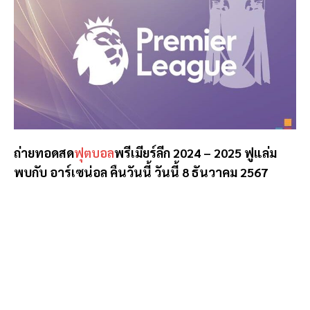
ถ่ายทอดสด
ฟุตบอล
พรีเมียร์ลีก 2024 – 2025 ฟูแล่ม
พบกับ อาร์เซน่อล คืนวันนี้ วันนี้ 8 ธันวาคม 2567