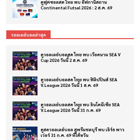
ดูฟุตซอลสด ไทย พบ อัฟกานิสถาน
Continental Futsal 2026 : 2 ส.ค. 69
วอลเลย์บอลล่าสุด
ดูวอลเลย์บอลสด ไทย พบ เวียดนาม SEA V
Cup 2026 วันนี้ 2 ส.ค. 69
ดูวอลเลย์บอลสด ไทย พบ ฟิลิปปินส์ SEA
V.League 2026 วันนี้ 1 ส.ค. 69
ดูวอลเลย์บอลสด ไทย พบ อินโดนีเซีย SEA
V.League 2026 วันนี้ 31 ก.ค. 69
ดูสดวอลเลย์บอล สุพรีมชลบุรี พบ เอิร์ธ พาว
เว่อร์ 31 ก.ค. 69 ที่ไต้หวัน