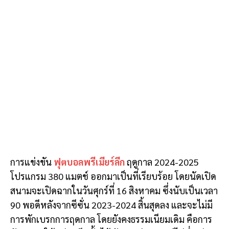
การแข่งขัน
ฟุตบอลพรีเมียร์ลีก
ฤดูกาล 2024-2025
โปรแกรม 380 แมตช์ ออกมาเป็นที่เรียบร้อย โดยนัดเปิด
สนามจะเปิดฉากในวันศุกร์ที่ 16 สิงหาคม ซึ่งนับเป็นเวลา
90 พอดีหลังจากซีซั่น 2023-2024 สิ้นสุดลง และจะไม่มี
การพักเบรกการฤดกาล โดยยังคงธรรมเนียมเดิม คือการ