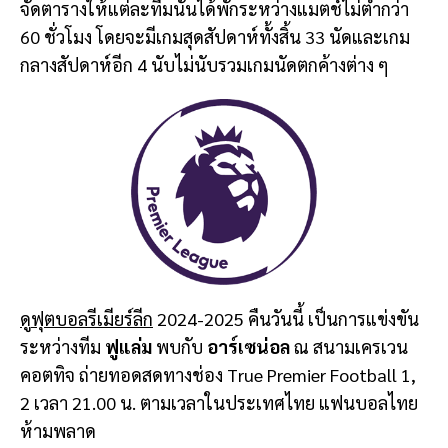
จัดตารางให้แต่ละทีมนั้นได้พักระหว่างแมตช์ไม่ต่ำกว่า
60 ชั่วโมง โดยจะมีเกมสุดสัปดาห์ทั้งสิ้น 33 นัดและเกม
กลางสัปดาห์อีก 4 นับไม่นับรวมเกมนัดตกค้างต่าง ๆ
ดูฟุตบอลรีเมียร์ลีก
2024-2025 คืนวันนี้ เป็นการแข่งขัน
ระหว่างทีม
ฟูแล่ม
พบกับ
อาร์เซน่อล
ณ สนามเครเวน
คอตทิจ ถ่ายทอดสดทางช่อง True Premier Football 1,
2 เวลา 21.00 น. ตามเวลาในประเทศไทย แฟนบอลไทย
ห้ามพลาด