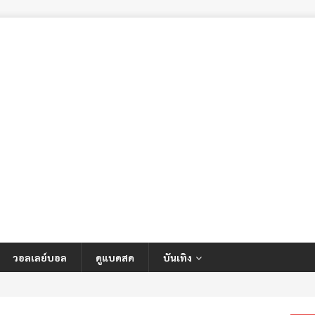
วอลเลย์บอล
ดูแบดสด
บันเทิง