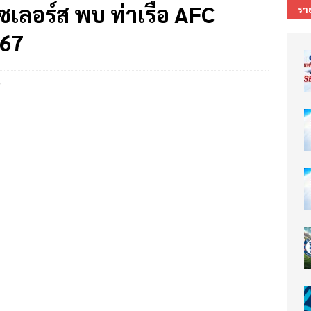
เซเลอร์ส พบ ท่าเรือ AFC
รา
/67
น