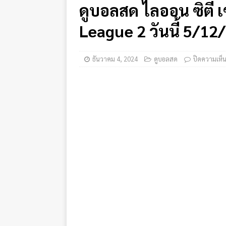
ดูบอลสด ไลออน ซิตี้ 
League 2 วันนี้ 5/12
ธันวาคม 4, 2024
ดูบอลสด
ปิดความเห็