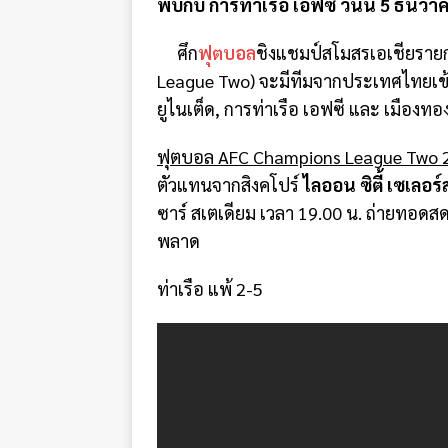
พบกับ การท่าเรือ เอฟซี วันนี้ 5 ธันว
ศึก
ฟุตบอล
ชิงแชมป์สโมสรเอเชียรา
League Two) จะมีทีมจากประเทศไทยเข้า
ยูไนเต็ด, การท่าเรือ เอฟซี และ เมืองทอง
ฟุตบอล AFC Champions League Two 
ตัวแทนจากสิงคโปร์
ไลออน ซิตี้ เซเลอร์
ซาร์ สเตเดียม เวลา 19.00 น. ถ่ายทอ
พลาด
ท่าเรือ แพ้ 2-5