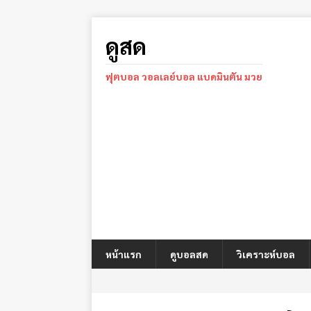
ดูสด
ฟุตบอล วอลเลย์บอล แบดมินตัน มวย
หน้าแรก
ดูบอลสด
วิเคราะห์บอล