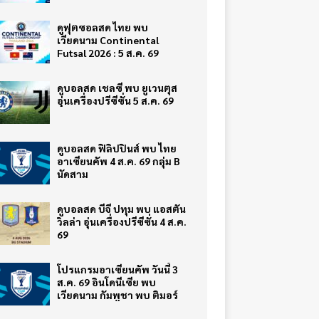
ดูฟุตซอลสด ไทย พบ
เวียดนาม Continental
Futsal 2026 : 5 ส.ค. 69
ดูบอลสด เชลซี พบ ยูเวนตุส
อุ่นเครื่องปรีซีซั่น 5 ส.ค. 69
ดูบอลสด ฟิลิปปินส์ พบ ไทย
อาเซียนคัพ 4 ส.ค. 69 กลุ่ม B
นัดสาม
ดูบอลสด บีจี ปทุม พบ แอสตัน
วิลล่า อุ่นเครื่องปรีซีซั่น 4 ส.ค.
69
โปรแกรมอาเซียนคัพ วันนี้ 3
ส.ค. 69 อินโดนีเซีย พบ
เวียดนาม กัมพูชา พบ ติมอร์