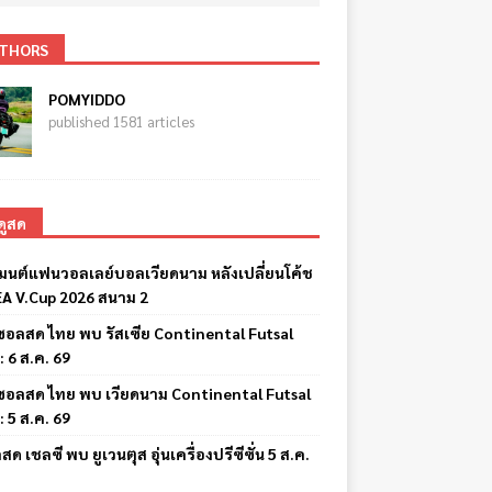
THORS
POMYIDDO
published 1581 articles
ดูสด
มนต์แฟนวอลเลย์บอลเวียดนาม หลังเปลี่ยนโค้ช
EA V.Cup 2026 สนาม 2
ซอลสด ไทย พบ รัสเซีย Continental Futsal
: 6 ส.ค. 69
ตซอลสด ไทย พบ เวียดนาม Continental Futsal
: 5 ส.ค. 69
สด เชลซี พบ ยูเวนตุส อุ่นเครื่องปรีซีซั่น 5 ส.ค.