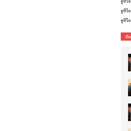
ดูทีว
ดูทีวี
ดูทีว
บัน