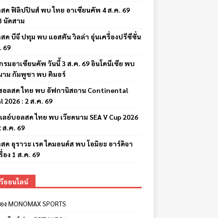
สด ฟิลิปปินส์ พบ ไทย อาเซียนคัพ 4 ส.ค. 69
 B นัดสาม
สด บีจี ปทุม พบ แอสตัน วิลล่า อุ่นเครื่องปรีซีซั่น
. 69
รมอาเซียนคัพ วันนี้ 3 ส.ค. 69 อินโดนีเซีย พบ
นาม กัมพูชา พบ ติมอร์
ตซอลสด ไทย พบ อัฟกานิสถาน Continental
l 2026 : 2 ส.ค. 69
ลเลย์บอลสด ไทย พบ เวียดนาม SEA V Cup 2026
 2 ส.ค. 69
สด อุราวะ เรด ไดมอนด์ส พบ โอมิยะ อาร์ดิจา
รื่อง 1 ส.ค. 69
ีวีออนไลน์
ีช่อง MONOMAX SPORTS