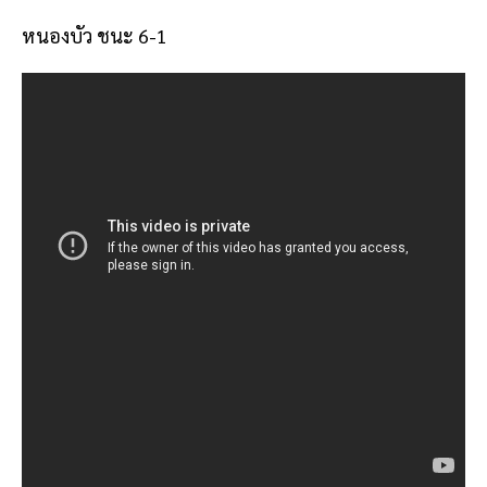
หนองบัว ชนะ 6-1