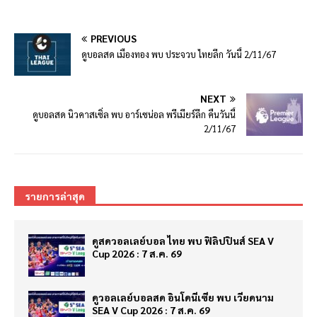
PREVIOUS
ดูบอลสด เมืองทอง พบ ประจวบ ไทยลีก วันนี้ 2/11/67
NEXT
ดูบอลสด นิวคาสเซิ่ล พบ อาร์เซน่อล พรีเมียร์ลีก คืนวันนี้
2/11/67
รายการล่าสุด
ดูสดวอลเลย์บอล ไทย พบ ฟิลิปปินส์ SEA V
Cup 2026 : 7 ส.ค. 69
ดูวอลเลย์บอลสด อินโดนีเซีย พบ เวียดนาม
SEA V Cup 2026 : 7 ส.ค. 69