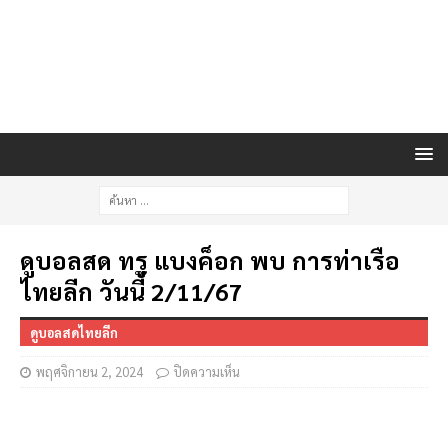
ดูบอลสด ทรู แบงค็อก พบ การท่าเรือ
ไทยลีก วันนี้ 2/11/67
ดูบอลสดไทยลีก
พฤศจิกายน 2, 2024
ปิดความเห็น