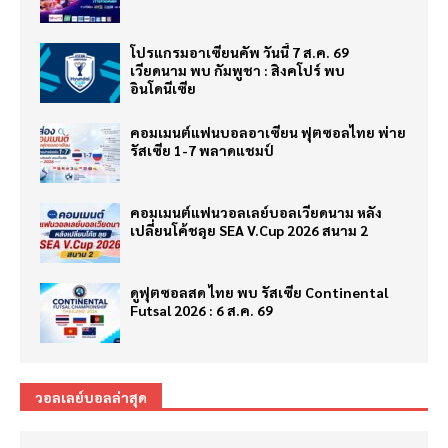
โปรแกรมอาเซียนคัพ วันนี้ 7 ส.ค. 69
เวียดนาม พบ กัมพูชา : สิงคโปร์ พบ
อินโดนีเซีย
คอมเมนต์แฟนบอลอาเซียน ฟุตซอลไทย พ่าย
รัสเซีย 1-7 พลาดแชมป์
คอมเมนต์แฟนวอลเลย์บอลเวียดนาม หลัง
เปลี่ยนโค้ชลุย SEA V.Cup 2026 สนาม 2
ดูฟุตซอลสด ไทย พบ รัสเซีย Continental
Futsal 2026 : 6 ส.ค. 69
วอลเลย์บอลล่าสุด