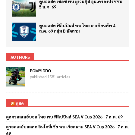
ดูบอลสด เชลซี พบ ยูเวนตุส อุ่นเครื่องปรีซีซั่น
5 ส.ค. 69
ดูบอลสด ฟิลิปปินส์ พบ ไทย อาเซียนคัพ 4
ส.ค. 69 กลุ่ม B นัดสาม
AUTHORS
POMYIDDO
published 1581 articles
ดูสด
ดูสดวอลเลย์บอล ไทย พบ ฟิลิปปินส์ SEA V Cup 2026 : 7 ส.ค. 69
ดูวอลเลย์บอลสด อินโดนีเซีย พบ เวียดนาม SEA V Cup 2026 : 7 ส.ค.
69