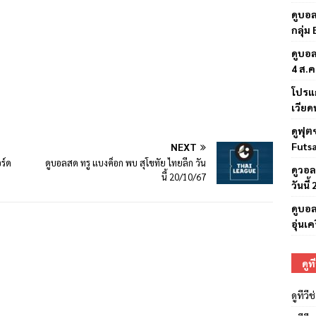
ดูบอล
กลุ่ม
ดูบอล
4 ส.ค
โปรแก
เวียด
ดูฟุ
Futsa
NEXT
ร์ด
ดูบอลสด ทรู แบงค็อก พบ สุโขทัย ไทยลีก วัน
ดูวอ
นี้ 20/10/67
วันนี้
ดูบอล
อุ่นเค
ดูท
ดูทีว