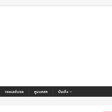
วอลเลย์บอล
ดูแบดสด
บันเทิง