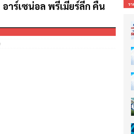
าร์เซน่อล พรีเมียร์ลีก คืน
รา
น