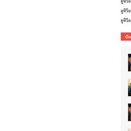
ดูทีว
ดูทีวี
ดูทีว
บัน