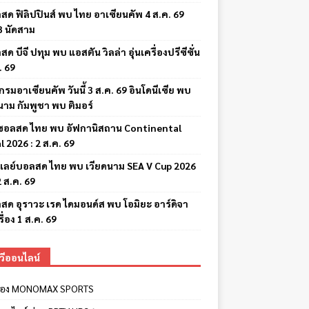
สด ฟิลิปปินส์ พบ ไทย อาเซียนคัพ 4 ส.ค. 69
 B นัดสาม
สด บีจี ปทุม พบ แอสตัน วิลล่า อุ่นเครื่องปรีซีซั่น
. 69
รมอาเซียนคัพ วันนี้ 3 ส.ค. 69 อินโดนีเซีย พบ
นาม กัมพูชา พบ ติมอร์
ตซอลสด ไทย พบ อัฟกานิสถาน Continental
l 2026 : 2 ส.ค. 69
ลเลย์บอลสด ไทย พบ เวียดนาม SEA V Cup 2026
 2 ส.ค. 69
สด อุราวะ เรด ไดมอนด์ส พบ โอมิยะ อาร์ดิจา
รื่อง 1 ส.ค. 69
ีวีออนไลน์
ีช่อง MONOMAX SPORTS