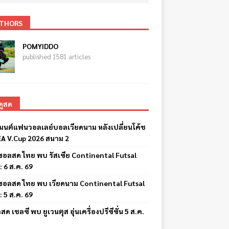
THORS
POMYIDDO
published 1581 articles
ดูสด
มนต์แฟนวอลเลย์บอลเวียดนาม หลังเปลี่ยนโค้ช
EA V.Cup 2026 สนาม 2
ซอลสด ไทย พบ รัสเซีย Continental Futsal
: 6 ส.ค. 69
ตซอลสด ไทย พบ เวียดนาม Continental Futsal
: 5 ส.ค. 69
สด เชลซี พบ ยูเวนตุส อุ่นเครื่องปรีซีซั่น 5 ส.ค.