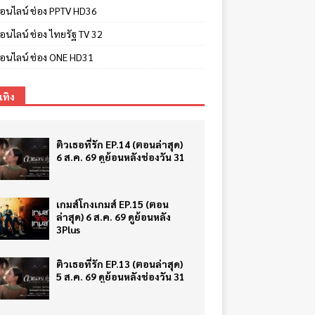
ีออนไลน์ ช่อง PPTV HD36
ออนไลน์ ช่อง ไทยรัฐ TV 32
ีออนไลน์ ช่อง ONE HD31
เทิง
ติวเธอที่รัก EP.14 (ตอนล่าสุด)
6 ส.ค. 69 ดูย้อนหลังช่องวัน 31
เกมส์โกงเกมส์ EP.15 (ตอน
ล่าสุด) 6 ส.ค. 69 ดูย้อนหลัง
3Plus
ติวเธอที่รัก EP.13 (ตอนล่าสุด)
5 ส.ค. 69 ดูย้อนหลังช่องวัน 31