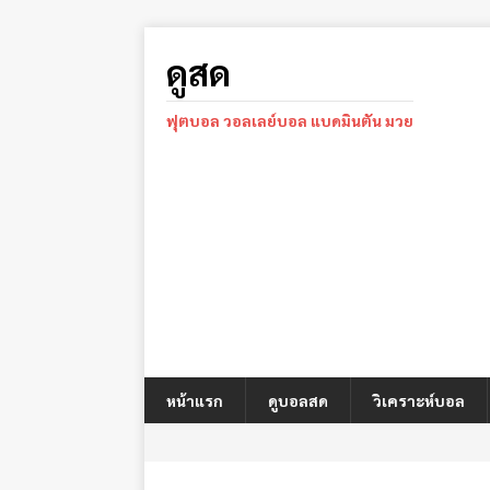
ดูสด
ฟุตบอล วอลเลย์บอล แบดมินตัน มวย
หน้าแรก
ดูบอลสด
วิเคราะห์บอล