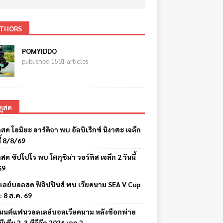
THORS
POMYIDDO
published 1581 articles
ดูสด
สด โอมิยะ อาร์ดิจา พบ อัลบิเร็กซ์ นิงาตะ เจลีก
ี้ 8/8/69
สด ซัปโปโร พบ โตกุชิม่า วอร์ทิส เจลีก 2 วันนี้
69
เลย์บอลสด ฟิลิปปินส์ พบ เวียดนาม SEA V Cup
: 8 ส.ค. 69
มนต์แฟนวอลเลย์บอลเวียดนาม หลังช็อกพ่าย
นีเซีย 2-3 ซีวีลีก 2026 เลก 2