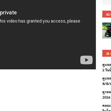
AU
ดูบอล
2 วันน
ดูบอล
8/8/
ดูวอล
2026 
คอมเ
อินโด