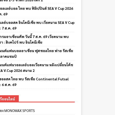
อลเลย์บอล ไทย พบ ฟิลิปปินส์ SEA V Cup 2026
ค. 69
เลย์บอลสด อินโดนีเซีย พบ เวียดนาม SEA V Cup
: 7 ส.ค. 69
รมอาเซียนคัพ วันนี้ 7 ส.ค. 69 เวียดนาม พบ
ชา : สิงคโปร์ พบ อินโดนีเซีย
มนต์แฟนบอลอาเซียน ฟุตซอลไทย พ่าย รัสเซีย
พลาดแชมป์
มนต์แฟนวอลเลย์บอลเวียดนาม หลังเปลี่ยนโค้ช
EA V.Cup 2026 สนาม 2
ซอลสด ไทย พบ รัสเซีย Continental Futsal
: 6 ส.ค. 69
ีวีออนไลน์
ีช่อง MONOMAX SPORTS