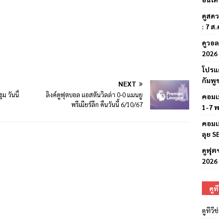
ดูสดว
: 7 ส.
ดูวอล
2026 
โปรแก
กัมพู
NEXT
ม วันนี้
ลิงค์ดูฟุตบอล แอสตันวิลล่า 0-0 แมนยู
คอมเ
พรีเมียร์ลีก คืนวันนี้ 6/10/67
1-7 
คอมเ
ลุย S
ดูฟุต
2026 
ดูท
ดูทีว