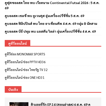
ดูฟุตซอลสด ไทย พบ เวียดนาม Continental Futsal 2026 : 5 ส.ค.
69
ดูบอลสด เชลซี พบ ยูเวนตุส อุ่นเครื่องปรีซีซั่น 5 ส.ค. 69
ดูบอลสด ฟิลิปปินส์ พบ ไทย อาเซียนคัพ 4 ส.ค. 69 กลุ่ม B นัดสาม
ดูบอลสด บีจี ปทุม พบ แอสตัน วิลล่า อุ่นเครื่องปรีซีซั่น 4 ส.ค. 69
ดูทีวีออนไลน์
ดูทีวีช่อง MONOMAX SPORTS
ดูทีวีออนไลน์ ช่อง PPTV HD36
ดูทีวีออนไลน์ ช่อง ไทยรัฐ TV 32
ดูทีวีออนไลน์ ช่อง ONE HD31
บันเทิง
ติวเธอที่รัก EP.14 (ตอนล่าสุด) 6 ส.ค. 69 ดู