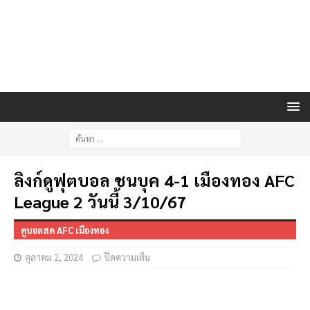
ลิงก์ดูฟุตบอล ชนบุค 4-1 เมืองทอง AFC
League 2 วันนี้ 3/10/67
ดูบอลสด AFC เมืองทอง
ตุลาคม 2, 2024
ปิดความเห็น