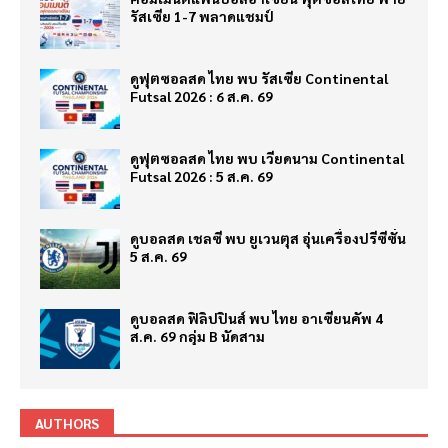
รัสเซีย 1-7 พลาดแชมป์
ดูฟุตซอลสด ไทย พบ รัสเซีย Continental
Futsal 2026 : 6 ส.ค. 69
ดูฟุตซอลสด ไทย พบ เวียดนาม Continental
Futsal 2026 : 5 ส.ค. 69
ดูบอลสด เชลซี พบ ยูเวนตุส อุ่นเครื่องปรีซีซั่น
5 ส.ค. 69
ดูบอลสด ฟิลิปปินส์ พบ ไทย อาเซียนคัพ 4
ส.ค. 69 กลุ่ม B นัดสาม
AUTHORS