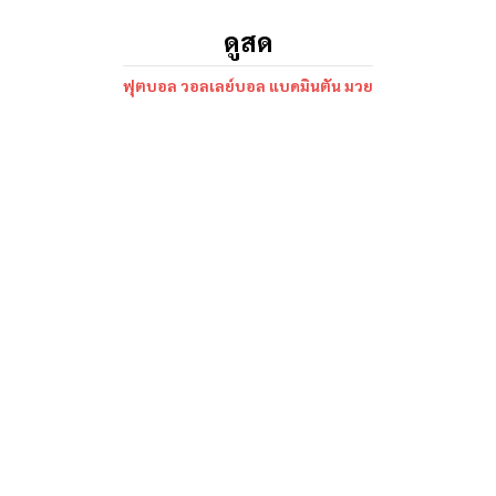
ดูสด
ฟุตบอล วอลเลย์บอล แบดมินตัน มวย