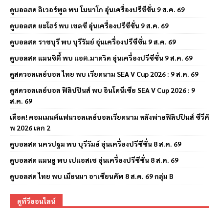
ดูบอลสด ลิเวอร์พูล พบ โมนาโก อุ่นเครื่องปรีซีซั่น 9 ส.ค. 69
ดูบอลสด ยะโฮร์ พบ เชลซี อุ่นเครื่องปรีซีซั่น 9 ส.ค. 69
ดูบอลสด ราชบุรี พบ บุรีรัมย์ อุ่นเครื่องปรีซีซั่น 9 ส.ค. 69
ดูบอลสด แมนซิตี้ พบ แอต.มาดริด อุ่นเครื่องปรีซีซั่น 9 ส.ค. 69
ดูสดวอลเลย์บอล ไทย พบ เวียดนาม SEA V Cup 2026 : 9 ส.ค. 69
ดูสดวอลเลย์บอล ฟิลิปปินส์ พบ อินโดนีเซีย SEA V Cup 2026 : 9
ส.ค. 69
เดือด! คอมเมนต์แฟนวอลเลย์บอลเวียดนาม หลังพ่ายฟิลิปปินส์ ซีวีคั
พ 2026 เลก 2
ดูบอลสด นครปฐม พบ บุรีรัมย์ อุ่นเครื่องปรีซีซั่น 8 ส.ค. 69
ดูบอลสด แมนยู พบ เปแอสเช อุ่นเครื่องปรีซีซั่น 8 ส.ค. 69
ดูบอลสด ไทย พบ เมียนมา อาเซียนคัพ 8 ส.ค. 69 กลุ่ม B
ดูทีวีออนไลน์