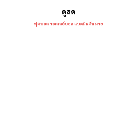
ดูสด
ฟุตบอล วอลเลย์บอล แบดมินตัน มวย