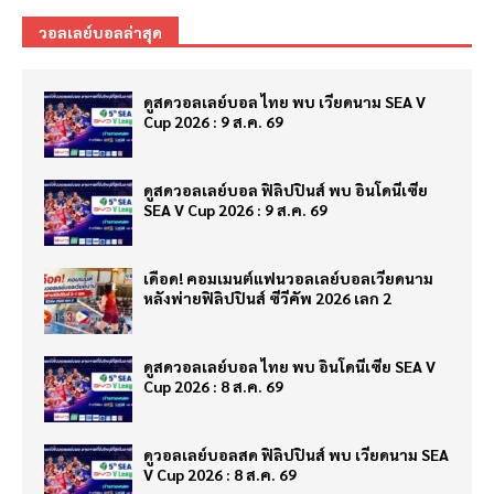
วอลเลย์บอลล่าสุด
ดูสดวอลเลย์บอล ไทย พบ เวียดนาม SEA V
Cup 2026 : 9 ส.ค. 69
ดูสดวอลเลย์บอล ฟิลิปปินส์ พบ อินโดนีเซีย
SEA V Cup 2026 : 9 ส.ค. 69
เดือด! คอมเมนต์แฟนวอลเลย์บอลเวียดนาม
หลังพ่ายฟิลิปปินส์ ซีวีคัพ 2026 เลก 2
ดูสดวอลเลย์บอล ไทย พบ อินโดนีเซีย SEA V
Cup 2026 : 8 ส.ค. 69
ดูวอลเลย์บอลสด ฟิลิปปินส์ พบ เวียดนาม SEA
V Cup 2026 : 8 ส.ค. 69