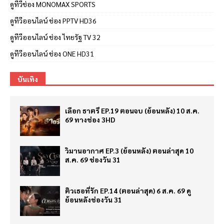
ดูทีวีช่อง MONOMAX SPORTS
ดูทีวีออนไลน์ ช่อง PPTV HD36
ดูทีวีออนไลน์ ช่อง ไทยรัฐ TV 32
ดูทีวีออนไลน์ ช่อง ONE HD31
บันเทิง
เลือก ธาตรี EP.19 ตอนจบ (ย้อนหลัง) 10 ส.ค.
69 ทางช่อง 3HD
วิมานอากาศ EP.3 (ย้อนหลัง) ตอนล่าสุด 10
ส.ค. 69 ช่องวัน 31
ติวเธอที่รัก EP.14 (ตอนล่าสุด) 6 ส.ค. 69 ดู
ย้อนหลังช่องวัน 31