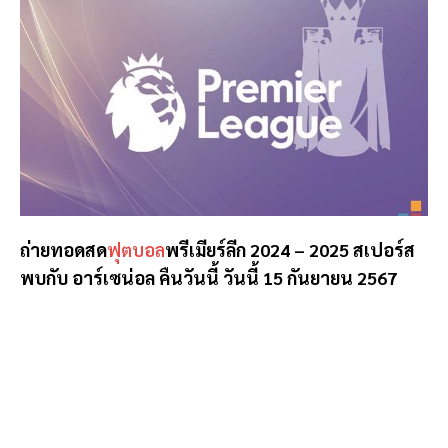
ถ่ายทอดสด
ฟุตบอล
พรีเมียร์ลีก 2024 – 2025 สเปอร์ส
พบกับ อาร์เซน่อล คืนวันนี้ วันนี้ 15 กันยายน 2567