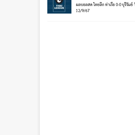
ผลบอลสด ไทยลีก ท่าเรือ 0-0 บุรีรัมย์ วั
12/9/67