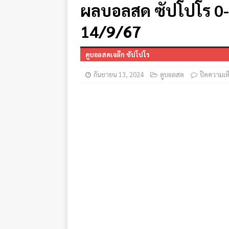
ผลบอลสด ซัปโปโร 0-2 โต
14/9/67
ดูบอลสดเจลีก ซัปโปโร
กันยายน 13, 2024
ดูบอลสด
ปิดความเห