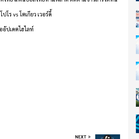
โปโร vs โตเกียว เวอร์ดี้
ออัปเดตไฮไลท์
NEXT