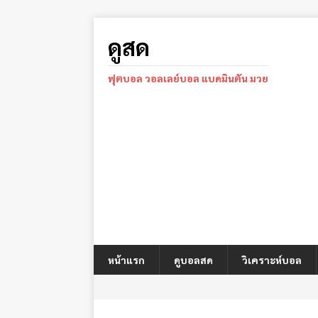
ดูสด
ฟุตบอล วอลเลย์บอล แบดมินตัน มวย
หน้าแรก
ดูบอลสด
วิเคราะห์บอล