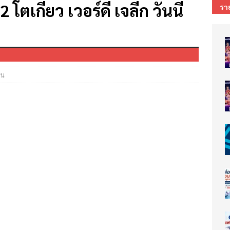
เกียว เวอร์ดี้ เจลีก วันนี้
รา
็น