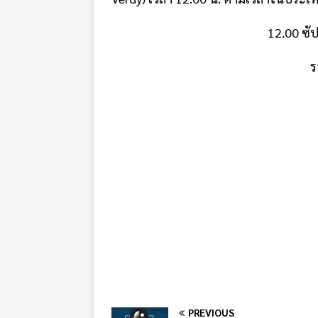
12.00 ซัป
ร
PREVIOUS