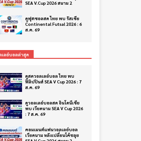
SEA V.Cup 2026 สนาม 2
ดูฟุตซอลสด ไทย พบ รัสเซีย
Continental Futsal 2026 : 6
ส.ค. 69
ลเลย์บอลล่าสุด
ดูสดวอลเลย์บอล ไทย พบ
ฟิลิปปินส์ SEA V Cup 2026 : 7
ส.ค. 69
ดูวอลเลย์บอลสด อินโดนีเซีย
พบ เวียดนาม SEA V Cup 2026
: 7 ส.ค. 69
คอมเมนต์แฟนวอลเลย์บอล
เวียดนาม หลังเปลี่ยนโค้ชลุย
SEA V.Cup 2026 สนาม 2