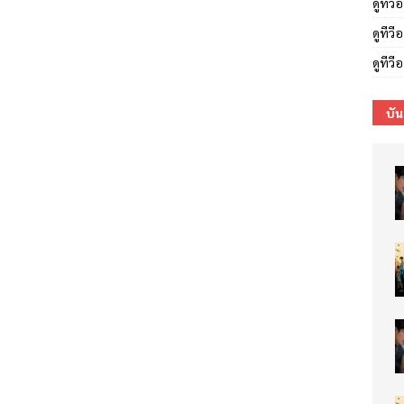
ดูทีว
ดูทีวี
ดูทีว
บัน