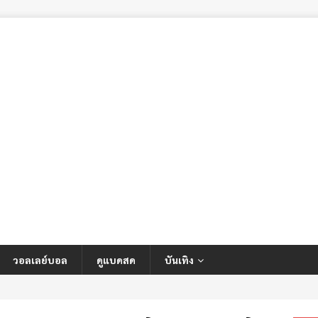
วอลเลย์บอล
ดูแบดสด
บันเทิง