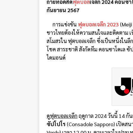
ถ่ายทอดสด
ฟุตบอล
เจลีก 2024 คอนซาโดเ
กันยายน 2567
การแข่งขัน
ฟุตบอลเจลีก 2023
(Meij
ชาวไทยต้องให้ความสนใจและติดตาม เนื
สโมสรใน ฟุตบอลเจลีก ซึ่งเป็นหนึ่งในลีก
โชค สาระชาติ สังกัดทีม คอนซาโดเล ซัปโ
ไดมอนด์
ดูฟุตบอลเจลีก
ฤดูกาล 2024 วันนี้ 14 ก
ซัปโปโร
(Consadole Sapporo) เปิดสน
Verdy) เวลา 12.00 น. ตามเวลาในประเ