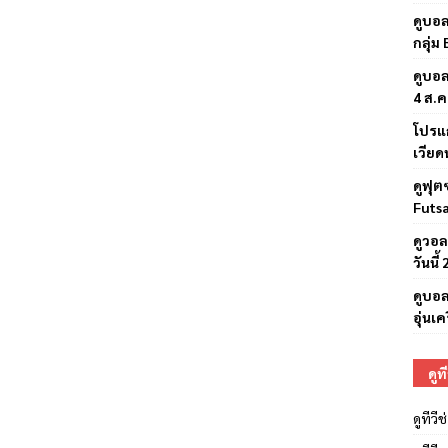
ดูบอล
กลุ่ม
ดูบอล
4 ส.ค
โปรแก
เวียด
ดูฟุ
Futsa
ดูวอ
วันนี้
ดูบอล
อุ่นเค
ดูท
ดูทีว