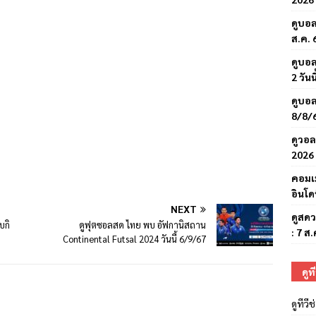
ดูบอล
ส.ค. 
ดูบอล
2 วันน
ดูบอล
8/8/
ดูวอล
2026 
คอมเ
อินโด
NEXT
ดูสดว
บกิ
ดูฟุตซอลสด ไทย พบ อัฟกานิสถาน
: 7 ส.
Continental Futsal 2024 วันนี้ 6/9/67
ดูท
ดูทีว