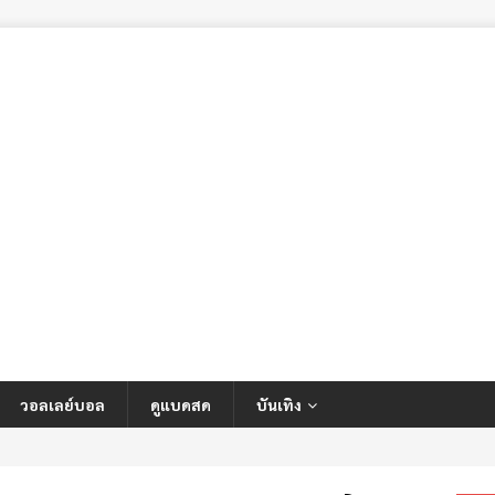
วอลเลย์บอล
ดูแบดสด
บันเทิง