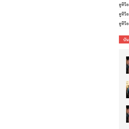
ดูทีว
ดูทีวี
ดูทีว
บัน