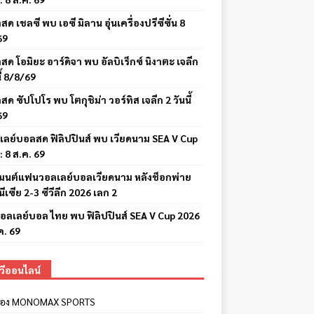
สด เชลซี พบ เอซี มิลาน อุ่นเครื่องปรีซีซั่น 8
69
สด โอมิยะ อาร์ดิจา พบ อัลบิเร็กซ์ นิงาตะ เจลีก
ี้ 8/8/69
สด ซัปโปโร พบ โตกุชิม่า วอร์ทิส เจลีก 2 วันนี้
69
เลย์บอลสด ฟิลิปปินส์ พบ เวียดนาม SEA V Cup
: 8 ส.ค. 69
มนต์แฟนวอลเลย์บอลเวียดนาม หลังช็อกพ่าย
นีเซีย 2-3 ซีวีลีก 2026 เลก 2
อลเลย์บอล ไทย พบ ฟิลิปปินส์ SEA V Cup 2026
ค. 69
ีวีออนไลน์
ีช่อง MONOMAX SPORTS