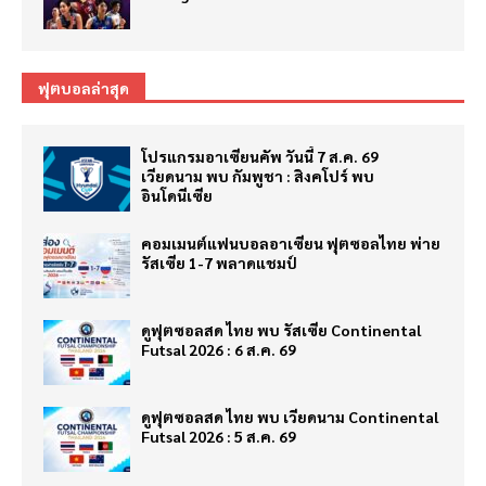
ฟุตบอลล่าสุด
โปรแกรมอาเซียนคัพ วันนี้ 7 ส.ค. 69
เวียดนาม พบ กัมพูชา : สิงคโปร์ พบ
อินโดนีเซีย
คอมเมนต์แฟนบอลอาเซียน ฟุตซอลไทย พ่าย
รัสเซีย 1-7 พลาดแชมป์
ดูฟุตซอลสด ไทย พบ รัสเซีย Continental
Futsal 2026 : 6 ส.ค. 69
ดูฟุตซอลสด ไทย พบ เวียดนาม Continental
Futsal 2026 : 5 ส.ค. 69