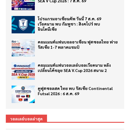
SEA V Cup 2026 : 7 ส.ค. 69
โปรแกรมอาเซียนคัพ วันนี้ 7 ส.ค. 69
เวียดนาม พบ กัมพูชา : สิงคโปร์ พบ
อินโดนีเซีย
คอมเมนต์แฟนบอลอาเซียน ฟุตซอลไทย พ่าย
รัสเซีย 1-7 พลาดแชมป์
คอมเมนต์แฟนวอลเลย์บอลเวียดนาม หลัง
เปลี่ยนโค้ชลุย SEA V.Cup 2026 สนาม 2
ดูฟุตซอลสด ไทย พบ รัสเซีย Continental
Futsal 2026 : 6 ส.ค. 69
วอลเลย์บอลล่าสุด