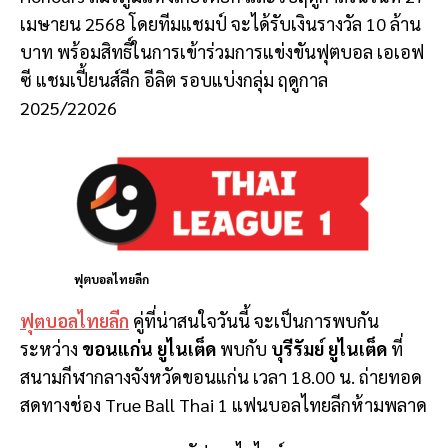
เมษายน 2568 โดยทีมแชมป์ จะได้รับเงินรางวัล 10 ล้าน
บาท พร้อมสิทธิ์ในการเข้าร่วมการแข่งขันฟุตบอล เอเอฟ
ซี แชมเปี้ยนส์ลีก อีลิต รอบแบ่งกลุ่ม ฤดูกาล
2025/22026
ฟุตบอลไทยลีก
ฟุตบอลไทยลีก
คู่ที่น่าสนใจวันนี้ จะเป็นการพบกัน
ระหว่าง
ขอนแก่น ยูไนเต็ด
พบกับ
บุรีรัมย์ ยูไนเต็ด
ที่
สนามกีฬากลางจังหวัดขอนแก่น เวลา 18.00 น. ถ่ายทอด
สดทางช่อง True Ball Thai 1 แฟนบอลไทยลีกห้ามพลาด