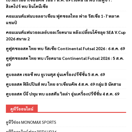
สิงคโปร์ พบ อินโดนีเซีย
คอมเมนต์แฟนบอลอาเซียน ฟุตซอลไทย พ่าย รัสเซีย 1-7 พลาด
แชมป์
คอมเมนต์แฟนวอลเลย์บอลเวียดนาม หลังเปลี่ยนโค้ชลุย SEA V.Cup
2026 สนาม 2
ดูฟุตซอลสด ไทย พบ รัสเซีย Continental Futsal 2026 : 6 ส.ค. 69
ดูฟุตซอลสด ไทย พบ เวียดนาม Continental Futsal 2026 : 5 ส.ค.
69
ดูบอลสด เชลซี พบ ยูเวนตุส อุ่นเครื่องปรีซีซั่น 5 ส.ค. 69
ดูบอลสด ฟิลิปปินส์ พบ ไทย อาเซียนคัพ 4 ส.ค. 69 กลุ่ม B นัดสาม
ดูบอลสด บีจี ปทุม พบ แอสตัน วิลล่า อุ่นเครื่องปรีซีซั่น 4 ส.ค. 69
ดูทีวีออนไลน์
ดูทีวีช่อง MONOMAX SPORTS
ดูทีวีออนไลน์ ช่อง PPTV HD36