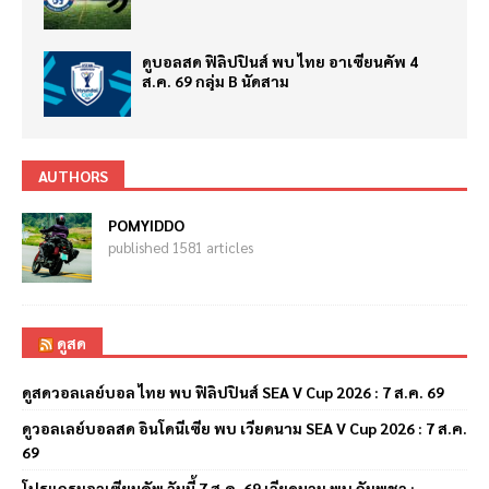
ดูบอลสด ฟิลิปปินส์ พบ ไทย อาเซียนคัพ 4
ส.ค. 69 กลุ่ม B นัดสาม
AUTHORS
POMYIDDO
published 1581 articles
ดูสด
ดูสดวอลเลย์บอล ไทย พบ ฟิลิปปินส์ SEA V Cup 2026 : 7 ส.ค. 69
ดูวอลเลย์บอลสด อินโดนีเซีย พบ เวียดนาม SEA V Cup 2026 : 7 ส.ค.
69
โปรแกรมอาเซียนคัพ วันนี้ 7 ส.ค. 69 เวียดนาม พบ กัมพูชา :