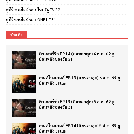
ดูทีวีออนไลน์ ช่อง ไทยรัฐ TV 32
ดูทีวีออนไลน์ ช่อง ONE HD31
บันเทิง
ติวเธอที่รัก EP.14 (ตอนล่าสุด) 6 ส.ค. 69 ดู
ย้อนหลังช่องวัน 31
เกมส์โกงเกมส์ EP.15 (ตอนล่าสุด) 6 ส.ค. 69 ดู
ย้อนหลัง 3Plus
ติวเธอที่รัก EP.13 (ตอนล่าสุด) 5 ส.ค. 69 ดู
ย้อนหลังช่องวัน 31
เกมส์โกงเกมส์ EP.14 (ตอนล่าสุด) 5 ส.ค. 69 ดู
ย้อนหลัง 3Plus