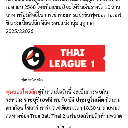
เมษายน 2568 โดยทีมแชมป์ จะได้รับเงินรางวัล 10 ล้าน
บาท พร้อมสิทธิ์ในการเข้าร่วมการแข่งขันฟุตบอล เอเอฟ
ซี แชมเปี้ยนส์ลีก อีลิต รอบแบ่งกลุ่ม ฤดูกาล
2025/22026
ฟุตบอลไทยลีก
ฟุตบอลไทยลีก
คู่ที่น่าสนใจวันนี้ จะเป็นการพบกัน
ระหว่าง
ราชบุรี เอฟซี
พบกับ
บีจี ปทุม ยูไนเต็ด
ที่สนาม
ดราก้อน โซลาร์ พาร์ค สเตเดียม เวลา 18.30 น. ถ่ายทอด
สดทางช่อง True Ball Thai 2 แฟนบอลไทยลีกห้ามพลาด