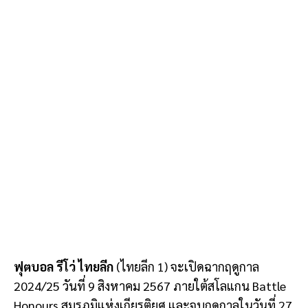
ฟุตบอล รีโว่ ไทยลีก
(ไทยลีก 1) จะเปิดฉากฤดูกาล
2024/25 วันที่ 9 สิงหาคม 2567 ภายใต้สโลแกน Battle
Honours สมรภูมิแห่งเกียรติยศ และจบฤดูกาลในวันที่ 27