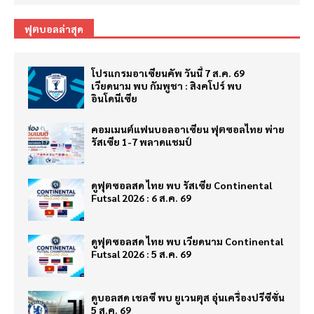
ฟุตบอลล่าสุด
โปรแกรมอาเซียนคัพ วันนี้ 7 ส.ค. 69
เวียดนาม พบ กัมพูชา : สิงคโปร์ พบ
อินโดนีเซีย
คอมเมนต์แฟนบอลอาเซียน ฟุตซอลไทย พ่าย
รัสเซีย 1-7 พลาดแชมป์
ดูฟุตซอลสด ไทย พบ รัสเซีย Continental
Futsal 2026 : 6 ส.ค. 69
ดูฟุตซอลสด ไทย พบ เวียดนาม Continental
Futsal 2026 : 5 ส.ค. 69
ดูบอลสด เชลซี พบ ยูเวนตุส อุ่นเครื่องปรีซีซั่น
5 ส.ค. 69