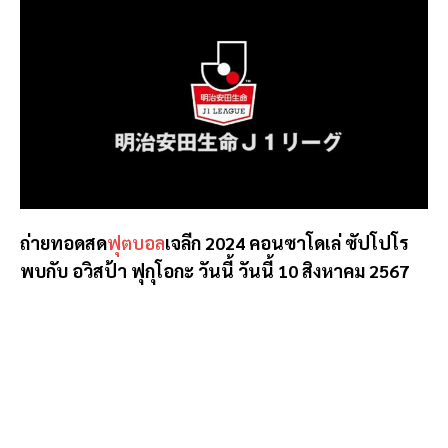
ถ่ายทอดสด
ฟุตบอล
เจลีก 2024 คอนซาโดเล่ ซัปโปโร
พบกับ อวิสป้า ฟุกุโอกะ วันนี้ วันนี้ 10 สิงหาคม 2567