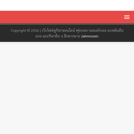
Copyright © 2026 | เว็บไซต์ดูกีฬาออนไลน์ ฟุตบอล วอลเลย์บอล แบดมินตัน
มวย และกีฬาอื่น ๆ อีกมากมาย
Jahnnoom