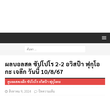
ผลบอลสด ซัปโปโร 2-2 อวิสป้า ฟุกุโอ
กะ เจลีก วันนี้ 10/8/67
ดูบอลสดเจลีก ซัปโปโร อวิสป้า ฟุกุโอกะ
สิงหาคม 9, 2024
ปิดความเห็น