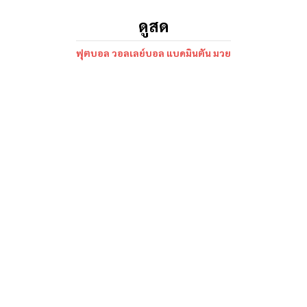
ดูสด
ฟุตบอล วอลเลย์บอล แบดมินตัน มวย