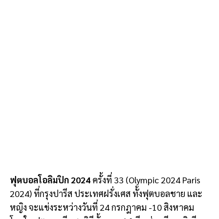
ฟุตบอลโอลิมปิก 2024
ครั้งที่ 33 (Olympic 2024 Paris
2024) ที่กรุงปารีส ประเทศฝรั่งเศส ทั้งฟุตบอลชาย และ
หญิง จะแข่งระหว่างวันที่ 24 กรกฎาคม -10 สิงหาคม