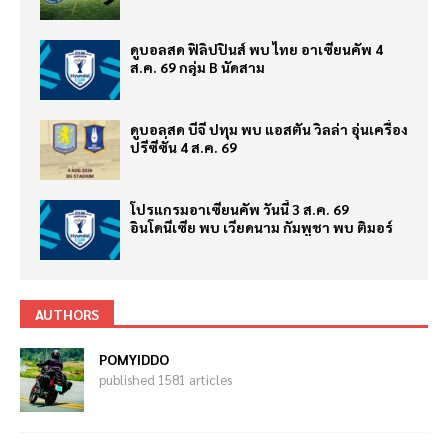
ดูบอลสด ฟิลิปปินส์ พบ ไทย อาเซียนคัพ 4
ส.ค. 69 กลุ่ม B นัดสาม
ดูบอลสด บีจี ปทุม พบ แอสตัน วิลล่า อุ่นเครื่อง
ปรีซีซั่น 4 ส.ค. 69
โปรแกรมอาเซียนคัพ วันนี้ 3 ส.ค. 69
อินโดนีเซีย พบ เวียดนาม กัมพูชา พบ ติมอร์
AUTHORS
POMYIDDO
published 1581 articles