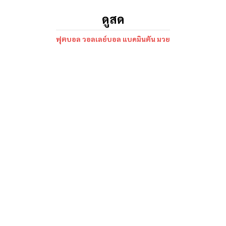
ดูสด
ฟุตบอล วอลเลย์บอล แบดมินตัน มวย