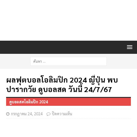
ผลฟุตบอลโอลิมปิก 2024 ญี่ปุ่น พบ
ปารากวัย ดูบอลสด วันนี้ 24/7/67
ดูบอลสดโอลิมปิก 2024
กรกฎาคม 24, 2024
ปิดความเห็น