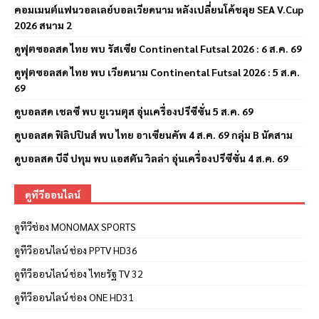
คอมเมนต์แฟนวอลเลย์บอลเวียดนาม หลังเปลี่ยนโค้ชลุย SEA V.Cup
2026 สนาม 2
ดูฟุตซอลสด ไทย พบ รัสเซีย Continental Futsal 2026 : 6 ส.ค. 69
ดูฟุตซอลสด ไทย พบ เวียดนาม Continental Futsal 2026 : 5 ส.ค.
69
ดูบอลสด เชลซี พบ ยูเวนตุส อุ่นเครื่องปรีซีซั่น 5 ส.ค. 69
ดูบอลสด ฟิลิปปินส์ พบ ไทย อาเซียนคัพ 4 ส.ค. 69 กลุ่ม B นัดสาม
ดูบอลสด บีจี ปทุม พบ แอสตัน วิลล่า อุ่นเครื่องปรีซีซั่น 4 ส.ค. 69
ดูทีวีออนไลน์
ดูทีวีช่อง MONOMAX SPORTS
ดูทีวีออนไลน์ ช่อง PPTV HD36
ดูทีวีออนไลน์ ช่อง ไทยรัฐ TV 32
ดูทีวีออนไลน์ ช่อง ONE HD31