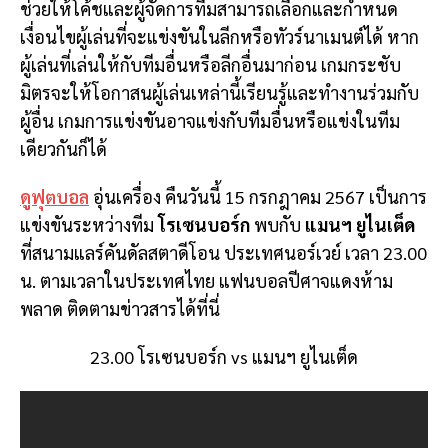
ช่วยให้โค้ชและผู้จัดการทีมสามารถเลือกและกำหนด
เงื่อนไขผู้เล่นที่จะแข่งขันในลีกหรือทัวร์นาเมนต์ได้ หาก
ผู้เล่นที่เล่นให้กับทีมอื่นหรือลีกอื่นมาก่อน เกมกระชับ
มิตรจะให้โอกาสนผู้เล่นเหล่านี้เรียนรู้และทำงานร่วมกับ
ผู้อื่น เกมการแข่งขันอาจแข่งกับทีมอื่นหรือแข่งในทีม
เดียวกันก็ได้
ดูฟุตบอล
อุ่นเครื่อง คืนวันนี้ 15 กรกฎาคม 2567 เป็นการ
แข่งขันระหว่างทีม
โรเซนบอร์ก
พบกับ
แมนฯ ยูไนเต็ด
ที่สนามแลร์คันดัลสตาดีโอน ประเทศนอร์เวย์ เวลา 23.00
น. ตามเวลาในประเทศไทย แฟนบอลปีศาจแดงห้าม
พลาด ติดตามข่าวสารได้ที่นี่
23.00 โรเซนบอร์ก vs แมนฯ ยูไนเต็ด