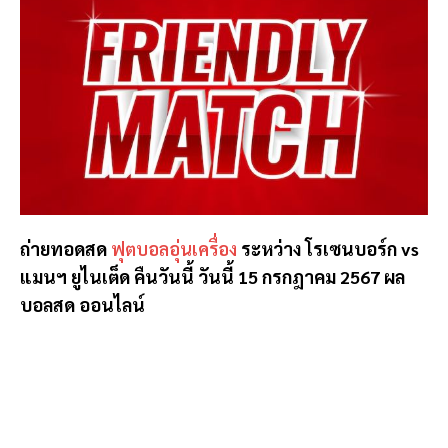
ถ่ายทอดสด
ฟุตบอลอุ่นเครื่อง
ระหว่าง โรเซนบอร์ก vs
แมนฯ ยูไนเต็ด คืนวันนี้ วันนี้ 15 กรกฎาคม 2567 ผล
บอลสด ออนไลน์