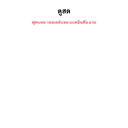
ดูสด
ฟุตบอล วอลเลย์บอล แบดมินตัน มวย