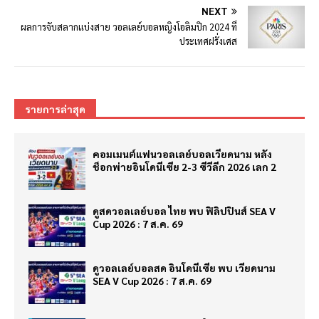
NEXT
ผลการจับสลากแบ่งสาย วอลเลย์บอลหญิงโอลิมปิก 2024 ที่
ประเทศฝรั่งเศส
รายการล่าสุด
คอมเมนต์แฟนวอลเลย์บอลเวียดนาม หลัง
ช็อกพ่ายอินโดนีเซีย 2-3 ซีวีลีก 2026 เลก 2
ดูสดวอลเลย์บอล ไทย พบ ฟิลิปปินส์ SEA V
Cup 2026 : 7 ส.ค. 69
ดูวอลเลย์บอลสด อินโดนีเซีย พบ เวียดนาม
SEA V Cup 2026 : 7 ส.ค. 69