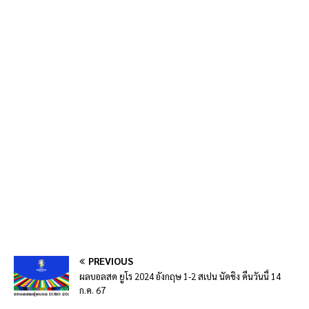
PREVIOUS
ผลบอลสด ยูโร 2024 อังกฤษ 1-2 สเปน นัดชิง คืนวันนี้ 14
ก.ค. 67