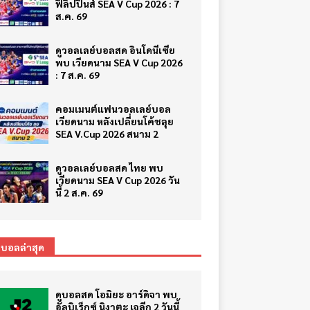
ฟิลิปปินส์ SEA V Cup 2026 : 7
ส.ค. 69
ดูวอลเลย์บอลสด อินโดนีเซีย
พบ เวียดนาม SEA V Cup 2026
: 7 ส.ค. 69
คอมเมนต์แฟนวอลเลย์บอล
เวียดนาม หลังเปลี่ยนโค้ชลุย
SEA V.Cup 2026 สนาม 2
ดูวอลเลย์บอลสด ไทย พบ
เวียดนาม SEA V Cup 2026 วัน
นี้ 2 ส.ค. 69
ตบอลล่าสุด
ดูบอลสด โอมิยะ อาร์ดิจา พบ
อัลบิเร็กซ์ นิงาตะ เจลีก 2 วันนี้