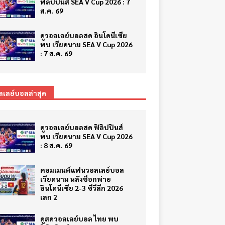
ฟิลิปปินส์ SEA V Cup 2026 : 7
ส.ค. 69
ดูวอลเลย์บอลสด อินโดนีเซีย
พบ เวียดนาม SEA V Cup 2026
: 7 ส.ค. 69
ลเลย์บอลล่าสุด
ดูวอลเลย์บอลสด ฟิลิปปินส์
พบ เวียดนาม SEA V Cup 2026
: 8 ส.ค. 69
คอมเมนต์แฟนวอลเลย์บอล
เวียดนาม หลังช็อกพ่าย
อินโดนีเซีย 2-3 ซีวีลีก 2026
เลก 2
ดูสดวอลเลย์บอล ไทย พบ