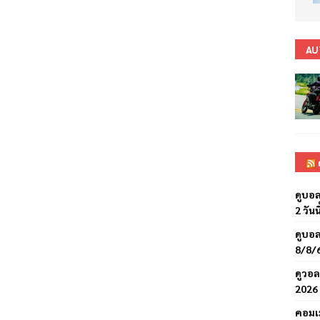
AU
ดูบอล
2 วันน
ดูบอล
8/8/
ดูวอล
2026 
คอมเ