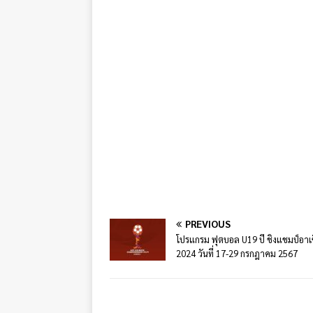
PREVIOUS
โปรแกรม ฟุตบอล U19 ปี ชิงแชมป์อาเ
2024 วันที่ 17-29 กรกฎาคม 2567