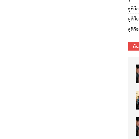
ดูทีว
ดูทีวี
ดูทีว
บัน