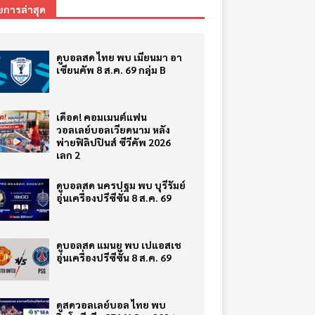
ยการล่าสุด
ดูบอลสด ไทย พบ เมียนมา อา
เซียนคัพ 8 ส.ค. 69 กลุ่ม B
เดือด! คอมเมนต์แฟน
วอลเลย์บอลเวียดนาม หลัง
พ่ายฟิลิปปินส์ ซีวีคัพ 2026
เลก 2
ดูบอลสด นครปฐม พบ บุรีรัมย์
อุ่นเครื่องปรีซีซั่น 8 ส.ค. 69
ดูบอลสด แมนยู พบ เปแอสเช
อุ่นเครื่องปรีซีซั่น 8 ส.ค. 69
ดูสดวอลเลย์บอล ไทย พบ