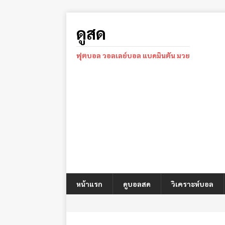
ดูสด
ฟุตบอล วอลเลย์บอล แบดมินตัน มวย
หน้าแรก
ดูบอลสด
วิเคราะห์บอล