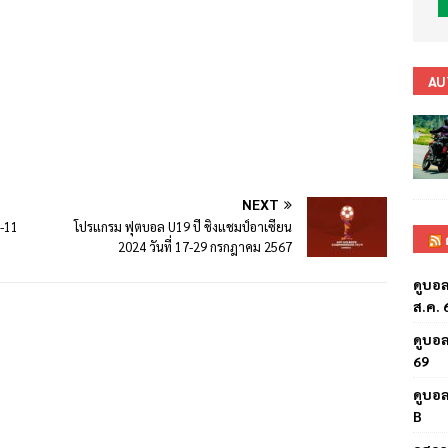
AU
NEXT
9-11
โปรแกรม ฟุตบอล U19 ปี ชิงแชมป์อาเซียน
2024 วันที่ 17-29 กรกฎาคม 2567
ดูบอล
ส.ค. 
ดูบอล
69
ดูบอล
B