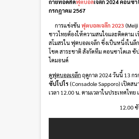
ถ่ายทอดสด
ฟุตบอล
เจลีก 2024 คอนซาโดเ
กรกฎาคม 2567
การแข่งขัน
ฟุตบอลเจลีก 2023
(Meij
ชาวไทยต้องให้ความสนใจและติดตาม เนื
สโมสรใน ฟุตบอลเจลีก ซึ่งเป็นหนึ่งในลีก
โชค สาระชาติ สังกัดทีม คอนซาโดเล ซัปโ
ไดมอนด์
ดูฟุตบอลเจลีก
ฤดูกาล 2024 วันนี้ 13 ก
ซัปโปโร
(Consadole Sapporo) เปิดสน
เวลา 12.00 น. ตามเวลาในประเทศไทย แ
12.00 ซ