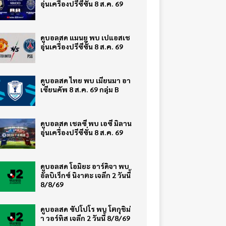
อุ่นเครื่องปรีซีซั่น 8 ส.ค. 69
ดูบอลสด แมนยู พบ เปแอสเช
อุ่นเครื่องปรีซีซั่น 8 ส.ค. 69
ดูบอลสด ไทย พบ เมียนมา อา
เซียนคัพ 8 ส.ค. 69 กลุ่ม B
ดูบอลสด เชลซี พบ เอซี มิลาน
อุ่นเครื่องปรีซีซั่น 8 ส.ค. 69
ดูบอลสด โอมิยะ อาร์ดิจา พบ
อัลบิเร็กซ์ นิงาตะ เจลีก 2 วันนี้
8/8/69
ดูบอลสด ซัปโปโร พบ โตกุชิม่
า วอร์ทิส เจลีก 2 วันนี้ 8/8/69