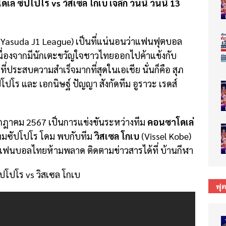
ล่ ซัปโปโร vs วิสเซล โกเบ เจลีก วันนี้ วันนี้ 13
i Yasuda J1 League) เป็นที่แน่นอนว่าแฟนฟุตบอล
่องจากมีนักเตะขวัญใจชาวไทยออกไปค้าแข้งกับ
ที่ประสบความสำเร็จมากที่สุดในเอเชีย นั่นก็คือ สุภ
ปโร และ เอกนิษฐ์ ปัญญา สังกัดทีม อูราวะ เรดส์
รกฎาคม 2567 เป็นการแข่งขันระหว่างทีม
คอนซาโดเล่
ามซัปโปโร โดม พบกับทีม
วิสเซล โกเบ
(Vissel Kobe)
ฟนบอลไทยห้ามพลาด ติดตามข่าวสารได้ที่ บ้านกีฬา
ัปโปโร vs วิสเซล โกเบ
ฟุ