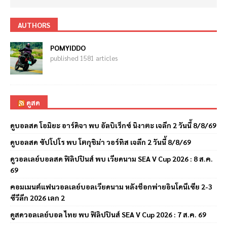
AUTHORS
POMYIDDO
published 1581 articles
ดูสด
ดูบอลสด โอมิยะ อาร์ดิจา พบ อัลบิเร็กซ์ นิงาตะ เจลีก 2 วันนี้ 8/8/69
ดูบอลสด ซัปโปโร พบ โตกุชิม่า วอร์ทิส เจลีก 2 วันนี้ 8/8/69
ดูวอลเลย์บอลสด ฟิลิปปินส์ พบ เวียดนาม SEA V Cup 2026 : 8 ส.ค.
69
คอมเมนต์แฟนวอลเลย์บอลเวียดนาม หลังช็อกพ่ายอินโดนีเซีย 2-3
ซีวีลีก 2026 เลก 2
ดูสดวอลเลย์บอล ไทย พบ ฟิลิปปินส์ SEA V Cup 2026 : 7 ส.ค. 69