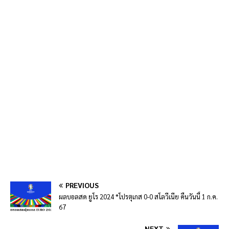
PREVIOUS
ผลบอลสด ยูโร 2024 *โปรตุเกส 0-0 สโลวีเนีย คืนวันนี้ 1 ก.ค.
67
NEXT