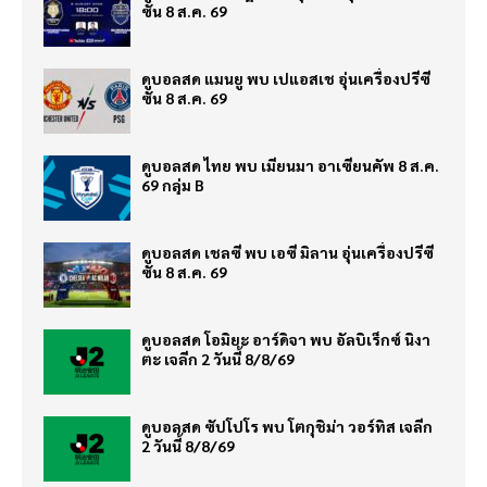
ซั่น 8 ส.ค. 69
ดูบอลสด แมนยู พบ เปแอสเช อุ่นเครื่องปรีซี
ซั่น 8 ส.ค. 69
ดูบอลสด ไทย พบ เมียนมา อาเซียนคัพ 8 ส.ค.
69 กลุ่ม B
ดูบอลสด เชลซี พบ เอซี มิลาน อุ่นเครื่องปรีซี
ซั่น 8 ส.ค. 69
ดูบอลสด โอมิยะ อาร์ดิจา พบ อัลบิเร็กซ์ นิงา
ตะ เจลีก 2 วันนี้ 8/8/69
ดูบอลสด ซัปโปโร พบ โตกุชิม่า วอร์ทิส เจลีก
2 วันนี้ 8/8/69