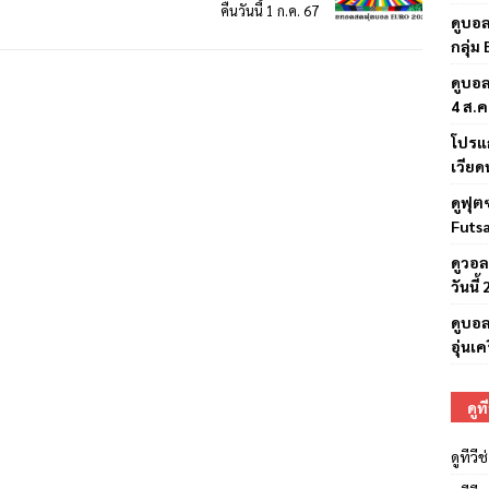
คืนวันนี้ 1 ก.ค. 67
ดูบอล
กลุ่ม
ดูบอล
4 ส.ค
โปรแก
เวียด
ดูฟุ
Futsa
ดูวอ
วันนี้
ดูบอล
อุ่นเค
ดูท
ดูทีว