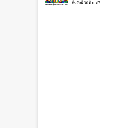
คืนวันนี้ 30 มิ.ย. 67