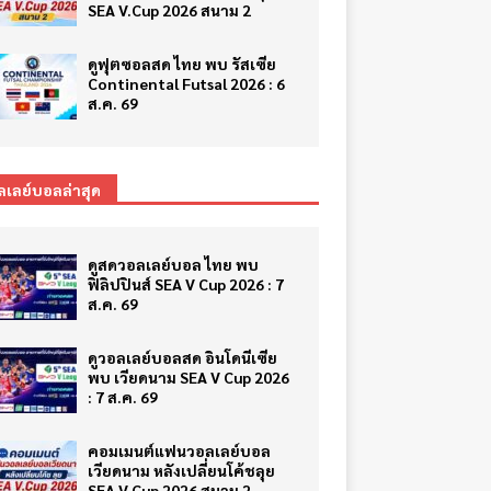
SEA V.Cup 2026 สนาม 2
ดูฟุตซอลสด ไทย พบ รัสเซีย
Continental Futsal 2026 : 6
ส.ค. 69
ลเลย์บอลล่าสุด
ดูสดวอลเลย์บอล ไทย พบ
ฟิลิปปินส์ SEA V Cup 2026 : 7
ส.ค. 69
ดูวอลเลย์บอลสด อินโดนีเซีย
พบ เวียดนาม SEA V Cup 2026
: 7 ส.ค. 69
คอมเมนต์แฟนวอลเลย์บอล
เวียดนาม หลังเปลี่ยนโค้ชลุย
SEA V.Cup 2026 สนาม 2