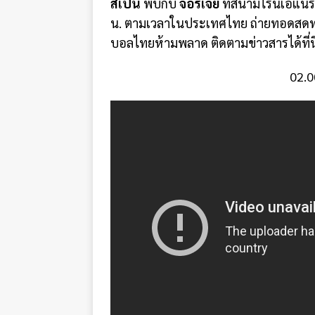
สเปน
พบกับ
จอร์เจีย
ที่สนามไรน์เอแนร
น. ตามเวลาในประเทศไทย ถ่ายทอดสดทา
บอลไทยห้ามพลาด ติดตามข่าวสารได้ที่นี
02.0