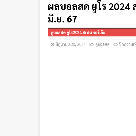
ผลบอลสด ยูโร 2024 สเป
มิ.ย. 67
ดูบอลสด ยูโร2024 สเปน จอร์เจีย
มิถุนายน 30, 2024
ดูบอลสด
ปิดความเห