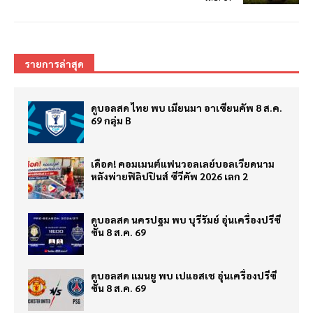
รายการล่าสุด
ดูบอลสด ไทย พบ เมียนมา อาเซียนคัพ 8 ส.ค.
69 กลุ่ม B
เดือด! คอมเมนต์แฟนวอลเลย์บอลเวียดนาม
หลังพ่ายฟิลิปปินส์ ซีวีคัพ 2026 เลก 2
ดูบอลสด นครปฐม พบ บุรีรัมย์ อุ่นเครื่องปรีซี
ซั่น 8 ส.ค. 69
ดูบอลสด แมนยู พบ เปแอสเช อุ่นเครื่องปรีซี
ซั่น 8 ส.ค. 69