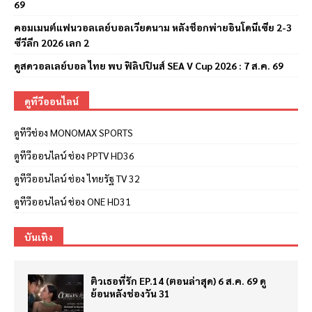
69
คอมเมนต์แฟนวอลเลย์บอลเวียดนาม หลังช็อกพ่ายอินโดนีเซีย 2-3
ซีวีลีก 2026 เลก 2
ดูสดวอลเลย์บอล ไทย พบ ฟิลิปปินส์ SEA V Cup 2026 : 7 ส.ค. 69
ดูทีวีออนไลน์
ดูทีวีช่อง MONOMAX SPORTS
ดูทีวีออนไลน์ ช่อง PPTV HD36
ดูทีวีออนไลน์ ช่อง ไทยรัฐ TV 32
ดูทีวีออนไลน์ ช่อง ONE HD31
บันเทิง
ติวเธอที่รัก EP.14 (ตอนล่าสุด) 6 ส.ค. 69 ดู
ย้อนหลังช่องวัน 31