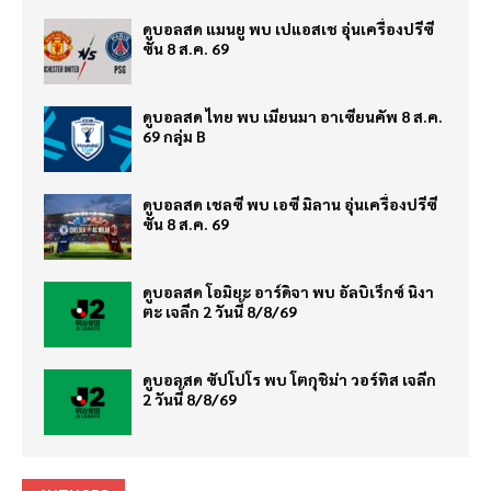
ดูบอลสด แมนยู พบ เปแอสเช อุ่นเครื่องปรีซี
ซั่น 8 ส.ค. 69
ดูบอลสด ไทย พบ เมียนมา อาเซียนคัพ 8 ส.ค.
69 กลุ่ม B
ดูบอลสด เชลซี พบ เอซี มิลาน อุ่นเครื่องปรีซี
ซั่น 8 ส.ค. 69
ดูบอลสด โอมิยะ อาร์ดิจา พบ อัลบิเร็กซ์ นิงา
ตะ เจลีก 2 วันนี้ 8/8/69
ดูบอลสด ซัปโปโร พบ โตกุชิม่า วอร์ทิส เจลีก
2 วันนี้ 8/8/69