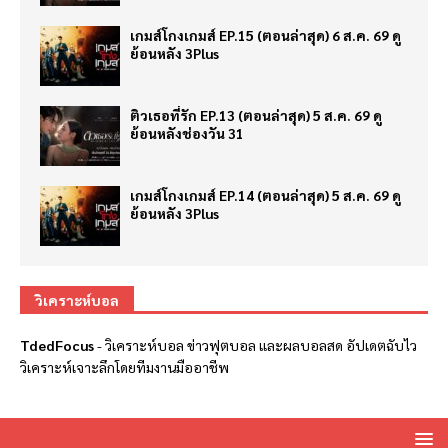
เกมส์โกงเกมส์ EP.15 (ตอนล่าสุด) 6 ส.ค. 69 ดู
ย้อนหลัง 3Plus
ติวเธอที่รัก EP.13 (ตอนล่าสุด) 5 ส.ค. 69 ดู
ย้อนหลังช่องวัน 31
เกมส์โกงเกมส์ EP.14 (ตอนล่าสุด) 5 ส.ค. 69 ดู
ย้อนหลัง 3Plus
วิเคราะห์บอล
TdedFocus
-
วิเคราะห์บอล
ข่าวฟุตบอล และผลบอลสด อัปเดตฉับไว
วิเคราะห์เจาะลึกโดยทีมงานมืออาชีพ