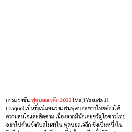
การแข่งขัน
ฟุตบอลเจลีก 2023
(Meiji Yasuda J1
League) เป็นที่แน่นอนว่าแฟนฟุตบอลชาวไทยต้องให้
ความสนใจและติดตาม เนื่องจากมีนักเตะขวัญใจชาวไทย
ออกไปค้าแข้งกับสโมสรใน ฟุตบอลเจลีก ซึ่งเป็นหนึ่งใน