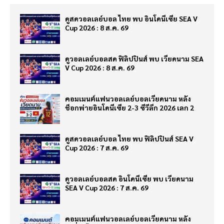
ดูสดวอลเลย์บอล ไทย พบ อินโดนีเซีย SEA V
Cup 2026 : 8 ส.ค. 69
ดูวอลเลย์บอลสด ฟิลิปปินส์ พบ เวียดนาม SEA
V Cup 2026 : 8 ส.ค. 69
คอมเมนต์แฟนวอลเลย์บอลเวียดนาม หลัง
ช็อกพ่ายอินโดนีเซีย 2-3 ซีวีลีก 2026 เลก 2
ดูสดวอลเลย์บอล ไทย พบ ฟิลิปปินส์ SEA V
Cup 2026 : 7 ส.ค. 69
ดูวอลเลย์บอลสด อินโดนีเซีย พบ เวียดนาม
SEA V Cup 2026 : 7 ส.ค. 69
คอมเมนต์แฟนวอลเลย์บอลเวียดนาม หลัง