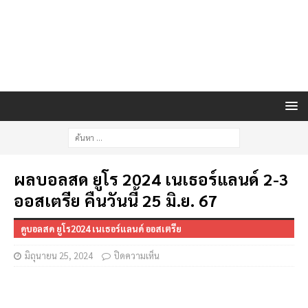
ผลบอลสด ยูโร 2024 เนเธอร์แลนด์ 2-3
ออสเตรีย คืนวันนี้ 25 มิ.ย. 67
ดูบอลสด ยูโร2024 เนเธอร์แลนด์ ออสเตรีย
มิถุนายน 25, 2024
ปิดความเห็น