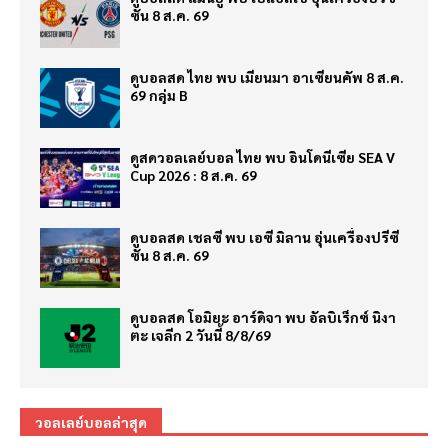
ซั่น 8 ส.ค. 69
ดูบอลสด ไทย พบ เมียนมา อาเซียนคัพ 8 ส.ค.
69 กลุ่ม B
ดูสดวอลเลย์บอล ไทย พบ อินโดนีเซีย SEA V
Cup 2026 : 8 ส.ค. 69
ดูบอลสด เชลซี พบ เอซี มิลาน อุ่นเครื่องปรีซี
ซั่น 8 ส.ค. 69
ดูบอลสด โอมิยะ อาร์ดิจา พบ อัลบิเร็กซ์ นิงา
ตะ เจลีก 2 วันนี้ 8/8/69
วอลเลย์บอลล่าสุด