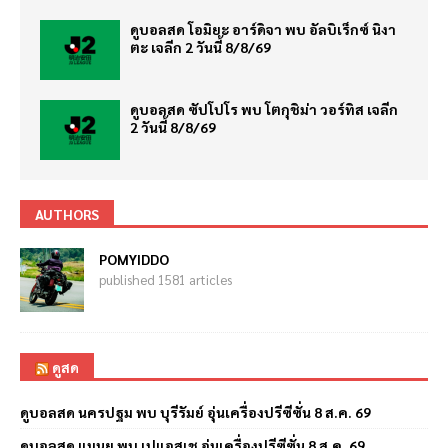
ดูบอลสด โอมิยะ อาร์ดิจา พบ อัลบิเร็กซ์ นิงา
ตะ เจลีก 2 วันนี้ 8/8/69
ดูบอลสด ซัปโปโร พบ โตกุชิม่า วอร์ทิส เจลีก
2 วันนี้ 8/8/69
AUTHORS
POMYIDDO
published 1581 articles
ดูสด
ดูบอลสด นครปฐม พบ บุรีรัมย์ อุ่นเครื่องปรีซีซั่น 8 ส.ค. 69
ดูบอลสด แมนยู พบ เปแอสเช อุ่นเครื่องปรีซีซั่น 8 ส.ค. 69