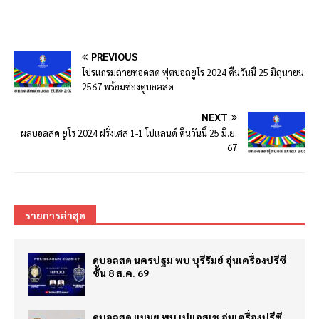
PREVIOUS
โปรแกรมถ่ายทอดสด ฟุตบอลยูโร 2024 คืนวันนี้ 25 มิถุนายน
2567 พร้อมช่องดูบอลสด
NEXT
ผลบอลสด ยูโร 2024 ฝรั่งเศส 1-1 โปแลนด์ คืนวันนี้ 25 มิ.ย.
67
รายการล่าสุด
ดูบอลสด นครปฐม พบ บุรีรัมย์ อุ่นเครื่องปรีซี
ซั่น 8 ส.ค. 69
ดูบอลสด แมนยู พบ เปแอสเช อุ่นเครื่องปรีซี