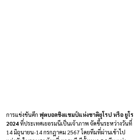
การแข่งขันศึก
ฟุตบอลชิงแชมป์แห่งชาติยุโรป หรือ ยูโร
2024
ที่ประเทศเยอรมนีเป็นเจ้าภาพ จัดขึ้นระหว่างวันที่
14 มิถุนายน-14 กรกฎาคม 2567 โดยทีมที่ผ่านเข้าไป