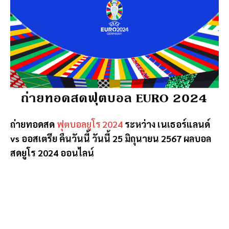
ถ่ายทอดสด
ฟุตบอลยูโร 2024
ระหว่าง เนเธอร์แลนด์
vs ออสเตรีย คืนวันนี้ วันนี้ 25 มิถุนายน 2567 ผลบอล
สดยูโร 2024 ออนไลน์