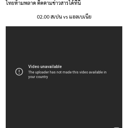
ไทยห้ามพลาด ติดตามข่าวสารได้ที่นี่
02.00 สเปน vs แอลเบเนีย