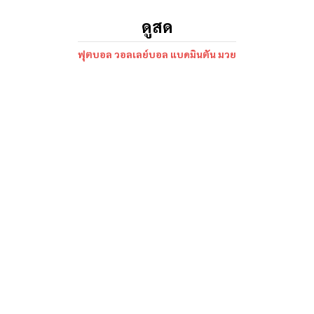
ดูสด
ฟุตบอล วอลเลย์บอล แบดมินตัน มวย