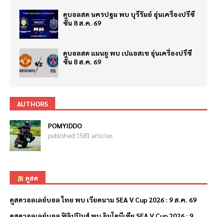
ดูบอลสด นครปฐม พบ บุรีรัมย์ อุ่นเครื่องปรีซี
ซั่น 8 ส.ค. 69
ดูบอลสด แมนยู พบ เปแอสเช อุ่นเครื่องปรีซี
ซั่น 8 ส.ค. 69
AUTHORS
POMYIDDO
published 1581 articles
ดูสด
ดูสดวอลเลย์บอล ไทย พบ เวียดนาม SEA V Cup 2026 : 9 ส.ค. 69
ดูสดวอลเลย์บอล ฟิลิปปินส์ พบ อินโดนีเซีย SEA V Cup 2026 : 9