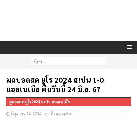
ผลบอลสด ยูโร 2024 สเปน 1-0
แอลเบเนีย คืนวันนี้ 24 มิ.ย. 67
ดูบอลสด ยูโร2024 สเปน แอลเบเนีย
มิถุนายน 24, 2024
ปิดความเห็น