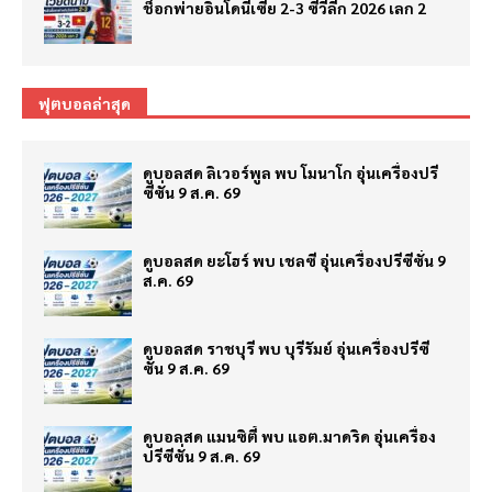
ช็อกพ่ายอินโดนีเซีย 2-3 ซีวีลีก 2026 เลก 2
ฟุตบอลล่าสุด
ดูบอลสด ลิเวอร์พูล พบ โมนาโก อุ่นเครื่องปรี
ซีซั่น 9 ส.ค. 69
ดูบอลสด ยะโฮร์ พบ เชลซี อุ่นเครื่องปรีซีซั่น 9
ส.ค. 69
ดูบอลสด ราชบุรี พบ บุรีรัมย์ อุ่นเครื่องปรีซี
ซั่น 9 ส.ค. 69
ดูบอลสด แมนซิตี้ พบ แอต.มาดริด อุ่นเครื่อง
ปรีซีซั่น 9 ส.ค. 69