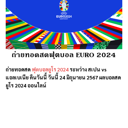
ถ่ายทอดสด
ฟุตบอลยูโร 2024
ระหว่าง สเปน vs
แอลเบเนีย คืนวันนี้ วันนี้ 24 มิถุนายน 2567 ผลบอลสด
ยูโร 2024 ออนไลน์