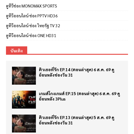
ดูทีวีช่อง MONOMAX SPORTS
ดูทีวีออนไลน์ ช่อง PPTV HD36
ดูทีวีออนไลน์ ช่อง ไทยรัฐ TV 32
ดูทีวีออนไลน์ ช่อง ONE HD31
บันเทิง
ติวเธอที่รัก EP.14 (ตอนล่าสุด) 6 ส.ค. 69 ดู
ย้อนหลังช่องวัน 31
เกมส์โกงเกมส์ EP.15 (ตอนล่าสุด) 6 ส.ค. 69 ดู
ย้อนหลัง 3Plus
ติวเธอที่รัก EP.13 (ตอนล่าสุด) 5 ส.ค. 69 ดู
ย้อนหลังช่องวัน 31