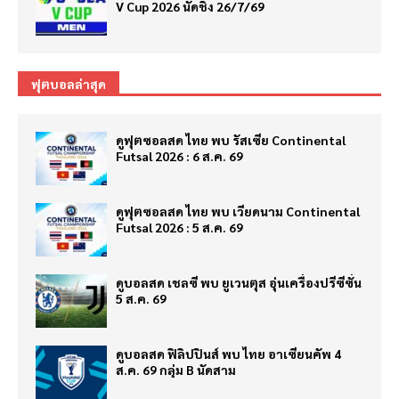
V Cup 2026 นัดชิง 26/7/69
ฟุตบอลล่าสุด
ดูฟุตซอลสด ไทย พบ รัสเซีย Continental
Futsal 2026 : 6 ส.ค. 69
ดูฟุตซอลสด ไทย พบ เวียดนาม Continental
Futsal 2026 : 5 ส.ค. 69
ดูบอลสด เชลซี พบ ยูเวนตุส อุ่นเครื่องปรีซีซั่น
5 ส.ค. 69
ดูบอลสด ฟิลิปปินส์ พบ ไทย อาเซียนคัพ 4
ส.ค. 69 กลุ่ม B นัดสาม