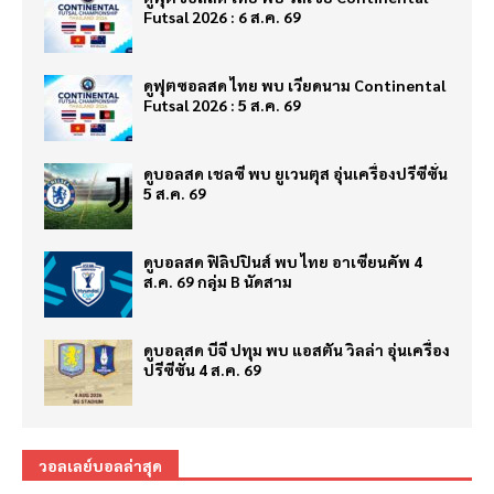
Futsal 2026 : 6 ส.ค. 69
ดูฟุตซอลสด ไทย พบ เวียดนาม Continental
Futsal 2026 : 5 ส.ค. 69
ดูบอลสด เชลซี พบ ยูเวนตุส อุ่นเครื่องปรีซีซั่น
5 ส.ค. 69
ดูบอลสด ฟิลิปปินส์ พบ ไทย อาเซียนคัพ 4
ส.ค. 69 กลุ่ม B นัดสาม
ดูบอลสด บีจี ปทุม พบ แอสตัน วิลล่า อุ่นเครื่อง
ปรีซีซั่น 4 ส.ค. 69
วอลเลย์บอลล่าสุด