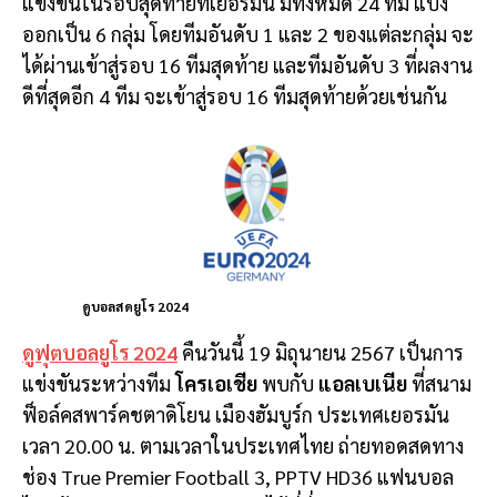
แข่งขันในรอบสุดท้ายที่เยอรมนี มีทั้งหมด 24 ทีม แบ่ง
ออกเป็น 6 กลุ่ม โดยทีมอันดับ 1 และ 2 ของแต่ละกลุ่ม จะ
ได้ผ่านเข้าสู่รอบ 16 ทีมสุดท้าย และทีมอันดับ 3 ที่ผลงาน
ดีที่สุดอีก 4 ทีม จะเข้าสู่รอบ 16 ทีมสุดท้ายด้วยเช่นกัน
ดูบอลสดยูโร 2024
ดูฟุตบอลยูโร 2024
คืนวันนี้ 19 มิถุนายน 2567 เป็นการ
แข่งขันระหว่างทีม
โครเอเชีย
พบกับ
แอลเบเนีย
ที่สนาม
ฟ็อล์คสพาร์คชตาดิโยน เมืองฮัมบูร์ก ประเทศเยอรมัน
เวลา 20.00 น. ตามเวลาในประเทศไทย ถ่ายทอดสดทาง
ช่อง True Premier Football 3, PPTV HD36 แฟนบอล