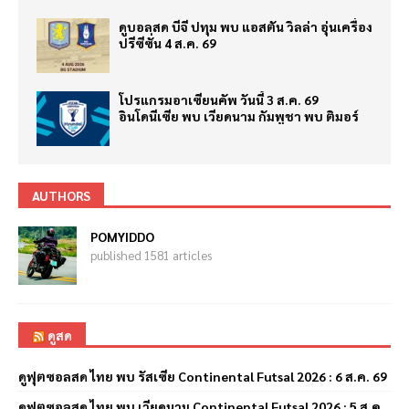
ดูบอลสด บีจี ปทุม พบ แอสตัน วิลล่า อุ่นเครื่อง
ปรีซีซั่น 4 ส.ค. 69
โปรแกรมอาเซียนคัพ วันนี้ 3 ส.ค. 69
อินโดนีเซีย พบ เวียดนาม กัมพูชา พบ ติมอร์
AUTHORS
POMYIDDO
published 1581 articles
ดูสด
ดูฟุตซอลสด ไทย พบ รัสเซีย Continental Futsal 2026 : 6 ส.ค. 69
ดูฟุตซอลสด ไทย พบ เวียดนาม Continental Futsal 2026 : 5 ส.ค.