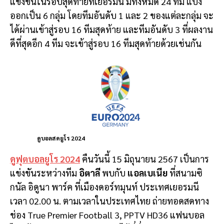
แข่งขันในรอบสุดท้ายที่เยอรมนี มีทั้งหมด 24 ทีม แบ่ง
ออกเป็น 6 กลุ่ม โดยทีมอันดับ 1 และ 2 ของแต่ละกลุ่ม จะ
ได้ผ่านเข้าสู่รอบ 16 ทีมสุดท้าย และทีมอันดับ 3 ที่ผลงาน
ดีที่สุดอีก 4 ทีม จะเข้าสู่รอบ 16 ทีมสุดท้ายด้วยเช่นกัน
ดูบอลสดยูโร 2024
ดูฟุตบอลยูโร 2024
คืนวันนี้ 15 มิถุนายน 2567 เป็นการ
แข่งขันระหว่างทีม
อิตาลี
พบกับ
แอลเบเนีย
ที่สนามซิ
กนัล อิดูนา พาร์ค ที่เมืองดอร์ทมุนท์ ประเทศเยอรมนี
เวลา 02.00 น. ตามเวลาในประเทศไทย ถ่ายทอดสดทาง
ช่อง True Premier Football 3, PPTV HD36 แฟนบอล