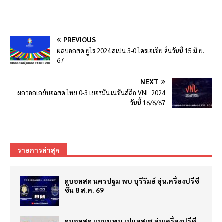
PREVIOUS
ผลบอลสด ยูโร 2024 สเปน 3-0 โครเอเชีย คืนวันนี้ 15 มิ.ย.
67
NEXT
ผลวอลเลย์บอลสด ไทย 0-3 เยอรมัน เนชั่นส์ลีก VNL 2024
วันนี้ 16/6/67
รายการล่าสุด
ดูบอลสด นครปฐม พบ บุรีรัมย์ อุ่นเครื่องปรีซี
ซั่น 8 ส.ค. 69
ดูบอลสด แมนยู พบ เปแอสเช อุ่นเครื่องปรีซี