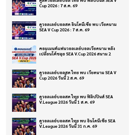
ดูสดวอลเลย์บอล ไทย พบ ฟิลิปปินส์ SEA V
Cup 2026 : 7 ส.ค. 69
ดูวอลเลย์บอลสด อินโดนีเซีย พบ เวียดนาม
SEA V Cup 2026 : 7 ส.ค. 69
คอมเมนต์แฟนวอลเลย์บอลเวียดนาม หลัง
เปลี่ยนโค้ชลุย SEA V.Cup 2026 สนาม 2
ดูวอลเลย์บอลสด ไทย พบ เวียดนาม SEA V
Cup 2026 วันนี้ 2 ส.ค. 69
ดูวอลเลย์บอลสด ไทย พบ ฟิลิปปินส์ SEA
V.League 2026 วันนี้ 1 ส.ค. 69
ดูวอลเลย์บอลสด ไทย พบ อินโดนีเซีย SEA
V.League 2026 วันนี้ 31 ก.ค. 69