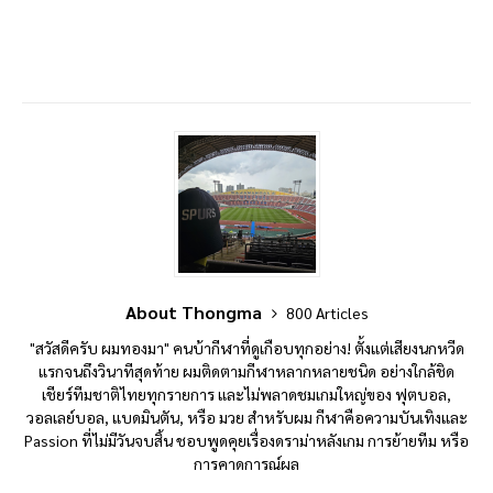
About Thongma
800 Articles
"สวัสดีครับ ผมทองมา" คนบ้ากีฬาที่ดูเกือบทุกอย่าง! ตั้งแต่เสียงนกหวีด
แรกจนถึงวินาทีสุดท้าย ผมติดตามกีฬาหลากหลายชนิด อย่างใกล้ชิด
เชียร์ทีมชาติไทยทุกรายการ และไม่พลาดชมเกมใหญ่ของ ฟุตบอล,
วอลเลย์บอล, แบดมินตัน, หรือ มวย สำหรับผม กีฬาคือความบันเทิงและ
Passion ที่ไม่มีวันจบสิ้น ชอบพูดคุยเรื่องดราม่าหลังเกม การย้ายทีม หรือ
การคาดการณ์ผล