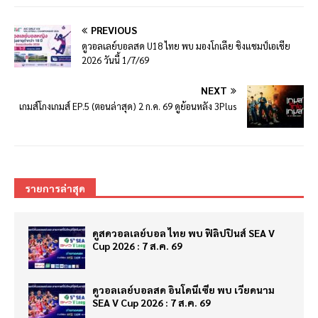
PREVIOUS
ดูวอลเลย์บอลสด U18 ไทย พบ มองโกเลีย ชิงแชมป์เอเชีย
2026 วันนี้ 1/7/69
NEXT
เกมส์โกงเกมส์ EP.5 (ตอนล่าสุด) 2 ก.ค. 69 ดูย้อนหลัง 3Plus
รายการล่าสุด
ดูสดวอลเลย์บอล ไทย พบ ฟิลิปปินส์ SEA V
Cup 2026 : 7 ส.ค. 69
ดูวอลเลย์บอลสด อินโดนีเซีย พบ เวียดนาม
SEA V Cup 2026 : 7 ส.ค. 69