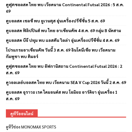
ดูฟุตซอลสด ไทย พบ เวียดนาม Continental Futsal 2026 : 5 ส.ค.
69
ดูบอลสด เชลซี พบ ยูเวนตุส อุ่นเครื่องปรีซีซั่น 5 ส.ค. 69
ดูบอลสด ฟิลิปปินส์ พบ ไทย อาเซียนคัพ 4 ส.ค. 69 กลุ่ม B นัดสาม
ดูบอลสด บีจี ปทุม พบ แอสตัน วิลล่า อุ่นเครื่องปรีซีซั่น 4 ส.ค. 69
โปรแกรมอาเซียนคัพ วันนี้ 3 ส.ค. 69 อินโดนีเซีย พบ เวียดนาม
กัมพูชา พบ ติมอร์
ดูฟุตซอลสด ไทย พบ อัฟกานิสถาน Continental Futsal 2026 : 2
ส.ค. 69
ดูวอลเลย์บอลสด ไทย พบ เวียดนาม SEA V Cup 2026 วันนี้ 2 ส.ค. 69
ดูบอลสด อุราวะ เรด ไดมอนด์ส พบ โอมิยะ อาร์ดิจา อุ่นเครื่อง 1
ส.ค. 69
ดูทีวีออนไลน์
ดูทีวีช่อง MONOMAX SPORTS