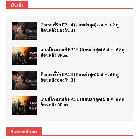
บันเทิง
ติวเธอที่รัก EP.14 (ตอนล่าสุด) 6 ส.ค. 69 ดู
ย้อนหลังช่องวัน 31
เกมส์โกงเกมส์ EP.15 (ตอนล่าสุด) 6 ส.ค. 69 ดู
ย้อนหลัง 3Plus
ติวเธอที่รัก EP.13 (ตอนล่าสุด) 5 ส.ค. 69 ดู
ย้อนหลังช่องวัน 31
เกมส์โกงเกมส์ EP.14 (ตอนล่าสุด) 5 ส.ค. 69 ดู
ย้อนหลัง 3Plus
วิเคราะห์บอล