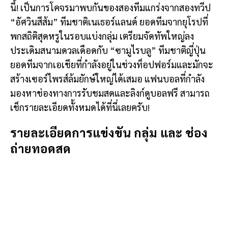
นี้! เป็นการโคจรมาพบกันของสองทีมแกร่งจากสองทวีป
“อัศวินสีส้ม” ทีมชาติเนเธอร์แลนด์ ยอดทีมจากยุโรปที่
พกสถิติสุดหรูในรอบแบ่งกลุ่ม เตรียมจัดทัพใหญ่ลง
ประเดิมสนามดวลเดือดกับ “ซามูไรบลู” ทีมชาติญี่ปุ่น
ยอดทีมจากเอเชียที่กำลังอยู่ในช่วงท็อปฟอร์มและมักจะ
สร้างเซอร์ไพรส์ล้มยักษ์ใหญ่ได้เสมอ แฟนบอลที่กำลัง
มองหาช่องทางการรับชมสดและลิงก์ดูบอลฟรี สามารถ
เช็กรายละเอียดทั้งหมดได้ที่นี่เลยครับ!
รายละเอียดการแข่งขัน กลุ่ม และ ช่อง
ถ่ายทอดสด