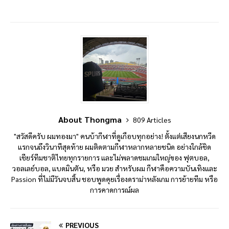
About Thongma
809 Articles
"สวัสดีครับ ผมทองมา" คนบ้ากีฬาที่ดูเกือบทุกอย่าง! ตั้งแต่เสียงนกหวีด
แรกจนถึงวินาทีสุดท้าย ผมติดตามกีฬาหลากหลายชนิด อย่างใกล้ชิด
เชียร์ทีมชาติไทยทุกรายการ และไม่พลาดชมเกมใหญ่ของ ฟุตบอล,
วอลเลย์บอล, แบดมินตัน, หรือ มวย สำหรับผม กีฬาคือความบันเทิงและ
Passion ที่ไม่มีวันจบสิ้น ชอบพูดคุยเรื่องดราม่าหลังเกม การย้ายทีม หรือ
การคาดการณ์ผล
PREVIOUS