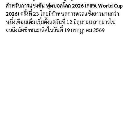
สำหรับการแข่งขัน
ฟุตบอลโลก 2026 (FIFA World Cup
2026)
ครั้งที่ 23 โดยมีกำหนดการดวลแข้งยาวนานกว่า
หนึ่งเดือนเต็ม เริ่มตั้งแต่วันที่ 12 มิถุนายน ลากยาวไป
จนถึงนัดชิงชนะเลิศในวันที่ 19 กรกฎาคม 2569