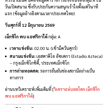
วันเปิดสนาม ซึ่งรับประกันความสนุกเร้าใจตั้งแต่วินาที
แรก (ข้อมูลอ้างอิงตามเวลาประเทศไทย)
วันศุกร์ที่ 12 มิถุนายน 2569
เม็กซิโก พบ แอฟริกาใต้
กลุ่ม: A
เวลาแข่งขัน:
02.00 น. (เช้ามืดวันศุกร์)
สนามแข่งขัน:
เอสตาดิโอ อัซเตกา (Estadio Azteca)
– กรุงเม็กซิโกซิตี้, ประเทศเม็กซิโก
การถ่ายทอดสด:
รอการยืนยันช่องสถานีอย่างเป็น
ทางการ
อ่านบทวิเคราะห์เพิ่มเติมที่ [
วิเคราะห์บอลโลก เม็กซิโก
พบ แอฟริกาใต้
]