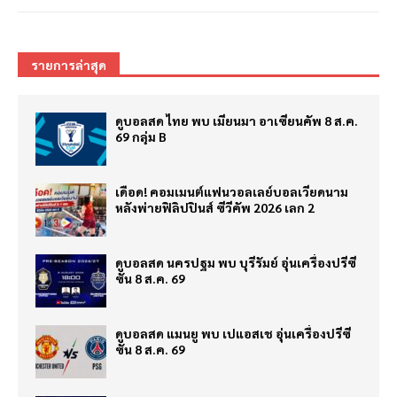
รายการล่าสุด
ดูบอลสด ไทย พบ เมียนมา อาเซียนคัพ 8 ส.ค.
69 กลุ่ม B
เดือด! คอมเมนต์แฟนวอลเลย์บอลเวียดนาม
หลังพ่ายฟิลิปปินส์ ซีวีคัพ 2026 เลก 2
ดูบอลสด นครปฐม พบ บุรีรัมย์ อุ่นเครื่องปรีซี
ซั่น 8 ส.ค. 69
ดูบอลสด แมนยู พบ เปแอสเช อุ่นเครื่องปรีซี
ซั่น 8 ส.ค. 69