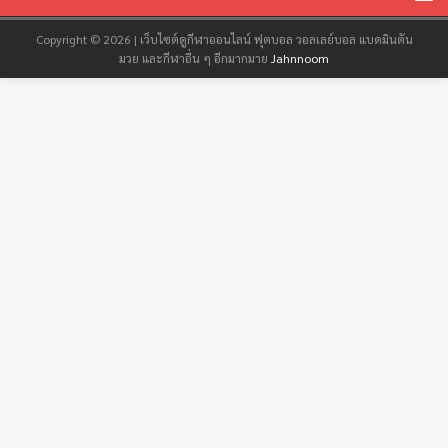
Copyright © 2026 | เว็บไซต์ดูกีฬาออนไลน์ ฟุตบอล วอลเลย์บอล แบดมินตัน
มวย และกีฬาอื่น ๆ อีกมากมาย
Jahnnoom