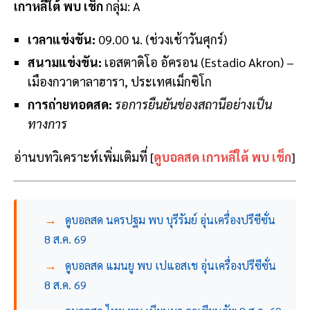
เกาหลีใต้ พบ เช็ก
กลุ่ม: A
เวลาแข่งขัน:
09.00 น. (ช่วงเช้าวันศุกร์)
สนามแข่งขัน:
เอสตาดิโอ อัครอน (Estadio Akron) –
เมืองกวาดาลาฮารา, ประเทศเม็กซิโก
การถ่ายทอดสด:
รอการยืนยันช่องสถานีอย่างเป็น
ทางการ
อ่านบทวิเคราะห์เพิ่มเติมที่ [
ดูบอลสด
เกาหลีใต้ พบ เช็ก
]
→
ดูบอลสด นครปฐม พบ บุรีรัมย์ อุ่นเครื่องปรีซีซั่น
8 ส.ค. 69
→
ดูบอลสด แมนยู พบ เปแอสเช อุ่นเครื่องปรีซีซั่น
8 ส.ค. 69