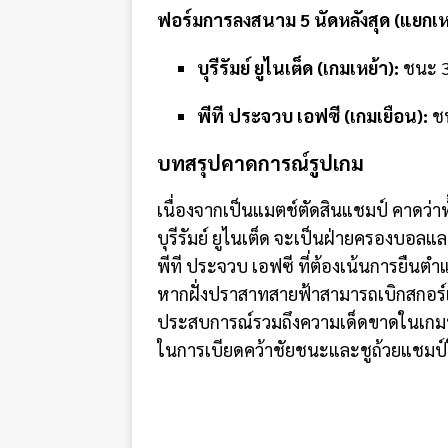
ฟอร์มการลงสนาม 5 นัดหลังสุด (แยกเหย
บุรีรัมย์ ยูไนเต็ด (เกมเหย้า):
ชนะ 3 
พีที ประจวบ เอฟซี (เกมเยือน):
ชน
บทสรุปคาดการณ์รูปเกม
เนื่องจากเป็นแมตช์ตัดสินแชมป์ คาดว่าท
บุรีรัมย์ ยูไนเต็ด จะเป็นฝ่ายครองบอล
พีที ประจวบ เอฟซี ที่ต้องเน้นการยืนต
หากฝั่งปราสาทสายฟ้าสามารถเบิกสกอร์แร
ประสบการณ์รวมถึงความเด็ดขาดในเกมนัดช
ในการเบียดคว้าชัยชนะและชูถ้วยแชมป์ใ