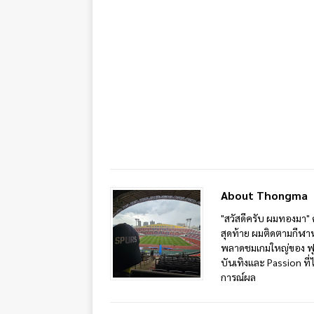
About Thongma
"สวัสดีครับ ผมทองมา" ค
สุดท้าย ผมติดตามกีฬาห
พลาดชมเกมใหญ่ของ ฟุ
บันเทิงและ Passion ที่
การณ์ผล