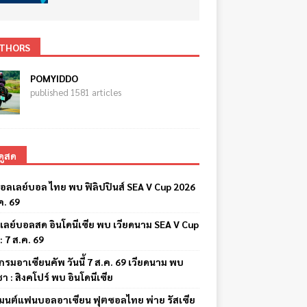
THORS
POMYIDDO
published 1581 articles
ดูสด
อลเลย์บอล ไทย พบ ฟิลิปปินส์ SEA V Cup 2026
ค. 69
เลย์บอลสด อินโดนีเซีย พบ เวียดนาม SEA V Cup
: 7 ส.ค. 69
รมอาเซียนคัพ วันนี้ 7 ส.ค. 69 เวียดนาม พบ
ชา : สิงคโปร์ พบ อินโดนีเซีย
มนต์แฟนบอลอาเซียน ฟุตซอลไทย พ่าย รัสเซีย