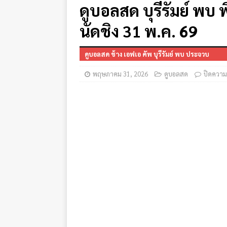
ดูบอลสด บุรีรัมย์ พบ 
นัดชิง 31 พ.ค. 69
ดูบอลสด ช้าง เอฟเอ คัพ บุรีรัมย์ พบ ประจวบ
พฤษภาคม 31, 2026
ดูบอลสด
ปิดความ