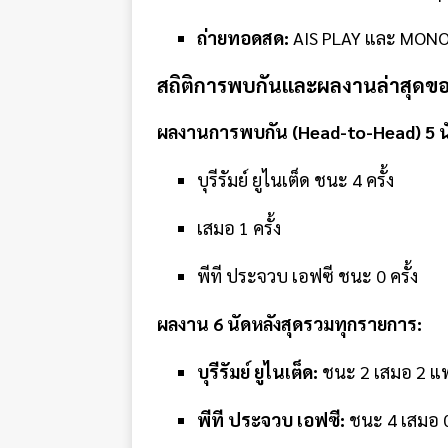
ถ่ายทอดสด:
AIS PLAY และ MON
สถิติการพบกันและผลงานล่าสุดของ
ผลงานการพบกัน (Head-to-Head) 5 นั
บุรีรัมย์ ยูไนเต็ด ชนะ 4 ครั้ง
เสมอ 1 ครั้ง
พีที ประจวบ เอฟซี ชนะ 0 ครั้ง
ผลงาน 6 นัดหลังสุดรวมทุกรายการ:
บุรีรัมย์ ยูไนเต็ด:
ชนะ 2 เสมอ 2 แพ้ 
พีที ประจวบ เอฟซี:
ชนะ 4 เสมอ 0 แ