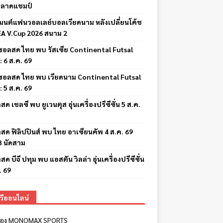
พลาดแชมป์
มนต์แฟนวอลเลย์บอลเวียดนาม หลังเปลี่ยนโค้ช
EA V.Cup 2026 สนาม 2
ซอลสด ไทย พบ รัสเซีย Continental Futsal
: 6 ส.ค. 69
ตซอลสด ไทย พบ เวียดนาม Continental Futsal
: 5 ส.ค. 69
สด เชลซี พบ ยูเวนตุส อุ่นเครื่องปรีซีซั่น 5 ส.ค.
สด ฟิลิปปินส์ พบ ไทย อาเซียนคัพ 4 ส.ค. 69
 B นัดสาม
สด บีจี ปทุม พบ แอสตัน วิลล่า อุ่นเครื่องปรีซีซั่น
. 69
ีวีออนไลน์
ีช่อง MONOMAX SPORTS