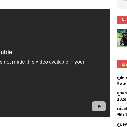
AU
ดูสดว
9 ส.ค
ดูสดว
2026 
เดือ
ฟิลิป
ดูบอล