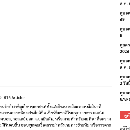
ส.ค. 
ดูบอล
69
ดูบอล
B
ดูสดว
2026 
ดูบอล
ส.ค. 
ดูบอล
2 วันน
ดูบอล
816 Articles
8/8/
นบ้ากีฬาที่ดูเกือบทุกอย่าง! ตั้งแต่เสียงนกหวีดแรกจนถึงวินาที
ลากหลายชนิด อย่างใกล้ชิด เชียร์ทีมชาติไทยทุกรายการ และไม่
ดูท
ตบอล, วอลเลย์บอล, แบดมินตัน, หรือ มวย สำหรับผม กีฬาคือความ
ไม่มีวันจบสิ้น ชอบพูดคุยเรื่องดราม่าหลังเกม การย้ายทีม หรือการคาด
ดูทีว