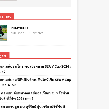
THORS
POMYIDDO
published 1581 articles
ดูสด
อลเลย์บอล ไทย พบ เวียดนาม SEA V Cup 2026 :
. 69
อลเลย์บอล ฟิลิปปินส์ พบ อินโดนีเซีย SEA V Cup
: 9 ส.ค. 69
ด! คอมเมนต์แฟนวอลเลย์บอลเวียดนาม หลังพ่าย
ปินส์ ซีวีคัพ 2026 เลก 2
สด นครปฐม พบ บุรีรัมย์ อุ่นเครื่องปรีซีซั่น 8