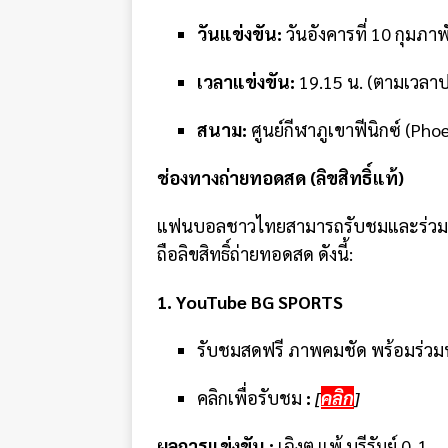
วันแข่งขัน:
วันอังคารที่ 10 กุมภา
เวลาแข่งขัน:
19.15 น. (ตามเวลา
สนาม:
ศูนย์กีฬาภูเขาฟีนิกซ์ (Ph
ช่องทางถ่ายทอดสด (ลิขสิทธิ์แท้)
แฟนบอลชาวไทยสามารถรับชมและร่วมเชี
ถือลิขสิทธิ์ถ่ายทอดสด ดังนี้:
1. YouTube BG SPORTS
รับชมสดฟรี ภาพคมชัด พร้อมร่ว
คลิกเพื่อรับชม
:
[
คลิก
]
ผลการแข่งขัน :
เฉิงตู แพ้ บุรีรัมย์ 0-1