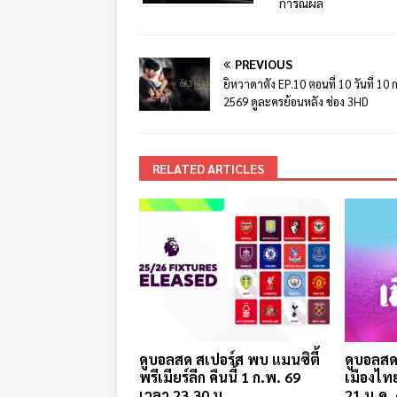
การณ์ผล
PREVIOUS
ยิหวาดาตัง EP.10 ตอนที่ 10 วันที่ 10 
2569 ดูละครย้อนหลัง ช่อง 3HD
RELATED ARTICLES
ดูบอลสด สเปอร์ส พบ แมนซิตี้
ดูบอลสด
พรีเมียร์ลีก คืนนี้ 1 ก.พ. 69
เมืองไทย
เวลา 23.30 น.
21 ม.ค.