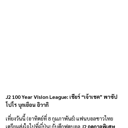
J2 100 Year Vision League: เชียร์ “เจ้าเชค” พาซัป
โปโร บุกเยือน อิวากิ
เที่ยงวันนี้ (อาทิตย์ที่ 8 กุมภาพันธ์) แฟนบอลชาวไทย
เตรียมส่งใจไปที่ญี่ปุ่น! กับศึกฟุตบอล
J2 ฤดูกาลพิเศษ