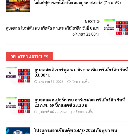
ไฮไลท์ฟุตบอลพรีเมียร์ลีก แมนยู พบ สเปอร์ส (7 ก.พ. 69)
NEXT
ดูบอลสด ไบรท์ตัน พบ คริสตัล พาเลซ พรีเมียร์ลีก วันนี้ 8 ก.พ.
69 เวลา 21.00 น.
RELATED ARTICLES
ดูบอลสด ลิเวอร์พูล พบ นิวคาสเซิ่ล พรีเมียร์ลีก วันนี้
03.00 น.
มกราคม 31, 2026
ปิดความเห็น
ดูบอลสด สเปอร์ส พบ อาร์เซน่อล พรีเมียร์ลีก วันนี้
22 ก.พ. 69 บิ๊กแมตช์ 23.30 น.
กุมภาพันธ์ 22, 2026
ปิดความเห็น
โปรแกรมอาเซียนคัพ 24/7/2026 กัมพูชา พบ