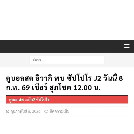
ดูบอลสด อิวากิ พบ ซัปโปโร J2 วันนี้ 8
ก.พ. 69 เชียร์ สุภโชค 12.00 น.
ดูบอลสด เจลีก2 ซัปโปโร
กุมภาพันธ์ 8, 2026
ปิดความเห็น