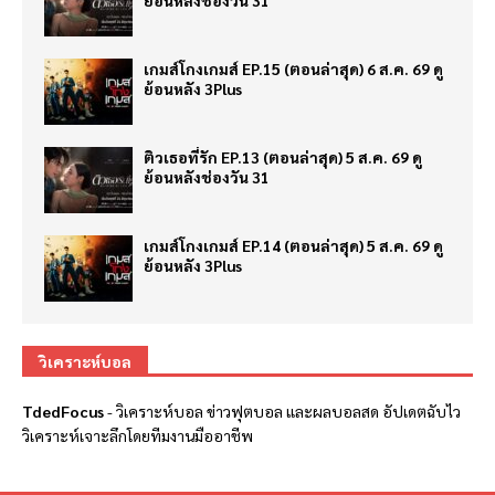
เกมส์โกงเกมส์ EP.15 (ตอนล่าสุด) 6 ส.ค. 69 ดู
ย้อนหลัง 3Plus
ติวเธอที่รัก EP.13 (ตอนล่าสุด) 5 ส.ค. 69 ดู
ย้อนหลังช่องวัน 31
เกมส์โกงเกมส์ EP.14 (ตอนล่าสุด) 5 ส.ค. 69 ดู
ย้อนหลัง 3Plus
วิเคราะห์บอล
TdedFocus
-
วิเคราะห์บอล
ข่าวฟุตบอล และผลบอลสด อัปเดตฉับไว
วิเคราะห์เจาะลึกโดยทีมงานมืออาชีพ