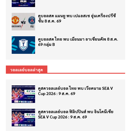
ดูบอลสด แมนยู พบ เปแอสเช อุ่นเครื่องปรีซี
ซั่น 8 ส.ค. 69
ดูบอลสด ไทย พบ เมียนมา อาเซียนคัพ 8 ส.ค.
69 กลุ่ม B
วอลเลย์บอลล่าสุด
ดูสดวอลเลย์บอล ไทย พบ เวียดนาม SEA V
Cup 2026 : 9 ส.ค. 69
ดูสดวอลเลย์บอล ฟิลิปปินส์ พบ อินโดนีเซีย
SEA V Cup 2026 : 9 ส.ค. 69