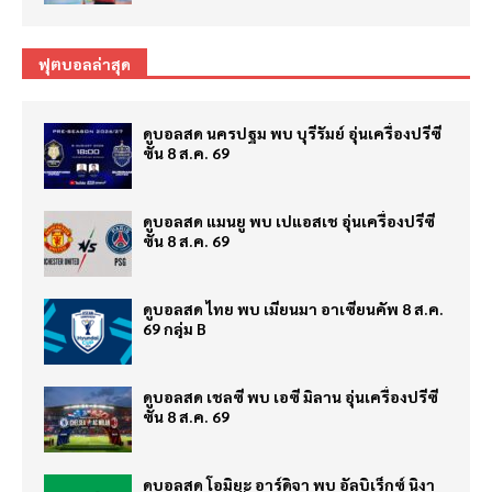
ฟุตบอลล่าสุด
ดูบอลสด นครปฐม พบ บุรีรัมย์ อุ่นเครื่องปรีซี
ซั่น 8 ส.ค. 69
ดูบอลสด แมนยู พบ เปแอสเช อุ่นเครื่องปรีซี
ซั่น 8 ส.ค. 69
ดูบอลสด ไทย พบ เมียนมา อาเซียนคัพ 8 ส.ค.
69 กลุ่ม B
ดูบอลสด เชลซี พบ เอซี มิลาน อุ่นเครื่องปรีซี
ซั่น 8 ส.ค. 69
ดูบอลสด โอมิยะ อาร์ดิจา พบ อัลบิเร็กซ์ นิงา