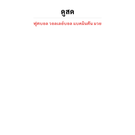
ดูสด
ฟุตบอล วอลเลย์บอล แบดมินตัน มวย