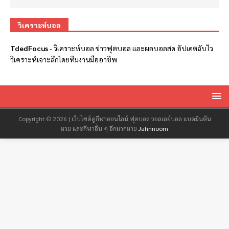
วิเคราะห์บอล
TdedFocus
-
วิเคราะห์บอล
ข่าวฟุตบอล และผลบอลสด อัปเดตฉับไว
วิเคราะห์เจาะลึกโดยทีมงานมืออาชีพ
Copyright © 2026 | เว็บไซต์ดูกีฬาออนไลน์ ฟุตบอล วอลเลย์บอล แบดมินตัน
มวย และกีฬาอื่น ๆ อีกมากมาย
Jahnnoom