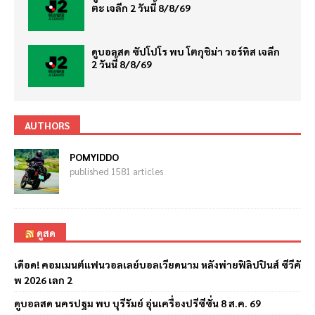
ตะ เจลีก 2 วันนี้ 8/8/69
ดูบอลสด ซัปโปโร พบ โตกุชิม่า วอร์ทิส เจลีก
2 วันนี้ 8/8/69
AUTHORS
POMYIDDO
published 1581 articles
ดูสด
เดือด! คอมเมนต์แฟนวอลเลย์บอลเวียดนาม หลังพ่ายฟิลิปปินส์ ซีวีคั
พ 2026 เลก 2
ดูบอลสด นครปฐม พบ บุรีรัมย์ อุ่นเครื่องปรีซีซั่น 8 ส.ค. 69