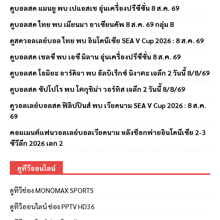
ดูบอลสด แมนยู พบ เปแอสเช อุ่นเครื่องปรีซีซั่น 8 ส.ค. 69
ดูบอลสด ไทย พบ เมียนมา อาเซียนคัพ 8 ส.ค. 69 กลุ่ม B
ดูสดวอลเลย์บอล ไทย พบ อินโดนีเซีย SEA V Cup 2026 : 8 ส.ค. 69
ดูบอลสด เชลซี พบ เอซี มิลาน อุ่นเครื่องปรีซีซั่น 8 ส.ค. 69
ดูบอลสด โอมิยะ อาร์ดิจา พบ อัลบิเร็กซ์ นิงาตะ เจลีก 2 วันนี้ 8/8/69
ดูบอลสด ซัปโปโร พบ โตกุชิม่า วอร์ทิส เจลีก 2 วันนี้ 8/8/69
ดูวอลเลย์บอลสด ฟิลิปปินส์ พบ เวียดนาม SEA V Cup 2026 : 8 ส.ค.
69
คอมเมนต์แฟนวอลเลย์บอลเวียดนาม หลังช็อกพ่ายอินโดนีเซีย 2-3
ซีวีลีก 2026 เลก 2
ดูทีวีออนไลน์
ดูทีวีช่อง MONOMAX SPORTS
ดูทีวีออนไลน์ ช่อง PPTV HD36