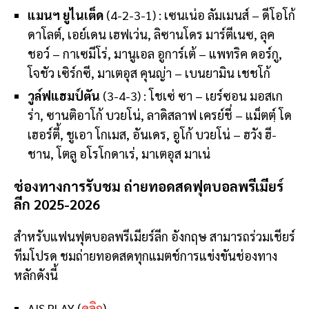
แมนฯ ยูไนเต็ด
(4-2-3-1) : เซนเน่อ ลัมเมนส์ – ดีโอโก้
ดาโลต์, เอย์เดน เฮฟเว่น, ลิซานโดร มาร์ตีเนซ, ลุค
ชอว์ – กาเซมีโร่, มานูเอล อูการ์เต้ – แพทริค ดอร์กู,
โจชัว เซิร์กซี, มาเตอุส คุนญ่า – เบนยามิน เชชโก้
วูล์ฟแฮมป์ตัน
(3-4-3) : โชเซ่ ซา – เยร์ซอน มอสเก
ร่า, ซานติอาโก้ บวยโน่, ลาดิสลาฟ เครย์ชี่ – แม็ตตฺ์ โด
เฮอร์ตี้, ชูเอา โกเมส, อันเดร, อูโก้ บวยโน่ – ฮวัง ฮี-
ชาน, โตลู อโรโกดาเร่, มาเตอุส มาเน่
ช่องทางการรับชม ถ่ายทอดสดฟุตบอลพรีเมียร์
ลีก 2025-2026
สำหรับแฟนฟุตบอลพรีเมียร์ลีก อังกฤษ สามารถร่วมเชียร์
ทีมโปรด ชมถ่ายทอดสดทุกแมตช์การแข่งขันช่องทาง
หลักดังนี้
AIS PLAY (
คลิก
)