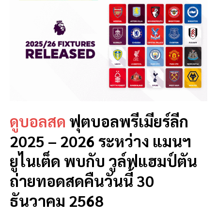
ดูบอลสด
ฟุตบอลพรีเมียร์ลีก
2025 – 2026 ระหว่าง แมนฯ
ยูไนเต็ด พบกับ วูล์ฟแฮมป์ตัน
ถ่ายทอดสดคืนวันนี้ 30
ธันวาคม 2568