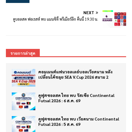
NEXT
ดูบอลสด ฟอเรสต์ พบ แมนซิตี้ พรีเมียร์ลีก คืนนี้ 19.30 น.
รายการล่าสุด
คอมเมนต์แฟนวอลเลย์บอลเวียดนาม หลัง
เปลี่ยนโค้ชลุย SEA V.Cup 2026 สนาม 2
ดูฟุตซอลสด ไทย พบ รัสเซีย Continental
Futsal 2026 : 6 ส.ค. 69
ดูฟุตซอลสด ไทย พบ เวียดนาม Continental
Futsal 2026 : 5 ส.ค. 69