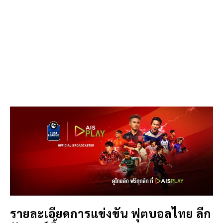
รายละเอียดการแข่งขัน ฟุตบอลไทย ลีก