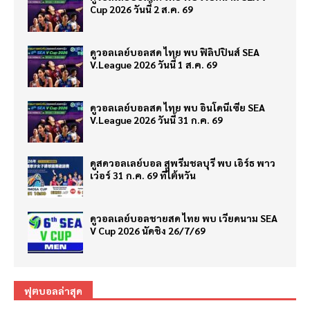
Cup 2026 วันนี้ 2 ส.ค. 69
ดูวอลเลย์บอลสด ไทย พบ ฟิลิปปินส์ SEA
V.League 2026 วันนี้ 1 ส.ค. 69
ดูวอลเลย์บอลสด ไทย พบ อินโดนีเซีย SEA
V.League 2026 วันนี้ 31 ก.ค. 69
ดูสดวอลเลย์บอล สุพรีมชลบุรี พบ เอิร์ธ พาว
เว่อร์ 31 ก.ค. 69 ที่ไต้หวัน
ดูวอลเลย์บอลชายสด ไทย พบ เวียดนาม SEA
V Cup 2026 นัดชิง 26/7/69
ฟุตบอลล่าสุด