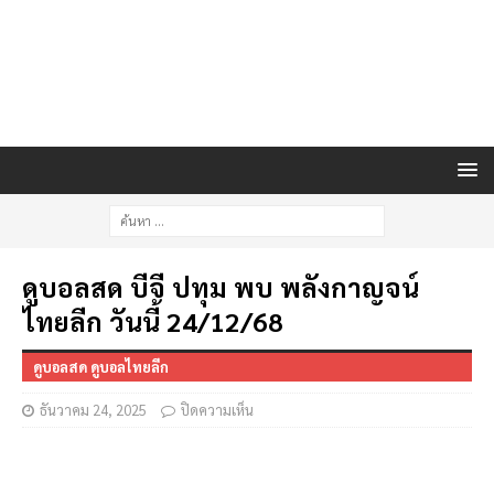
ดูบอลสด บีจี ปทุม พบ พลังกาญจน์
ไทยลีก วันนี้ 24/12/68
ดูบอลสด ดูบอลไทยลีก
ธันวาคม 24, 2025
ปิดความเห็น