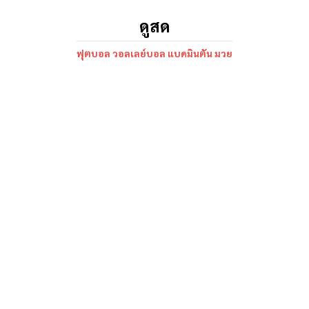
ดูสด
ฟุตบอล วอลเลย์บอล แบดมินตัน มวย