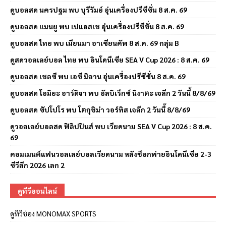
ดูบอลสด นครปฐม พบ บุรีรัมย์ อุ่นเครื่องปรีซีซั่น 8 ส.ค. 69
ดูบอลสด แมนยู พบ เปแอสเช อุ่นเครื่องปรีซีซั่น 8 ส.ค. 69
ดูบอลสด ไทย พบ เมียนมา อาเซียนคัพ 8 ส.ค. 69 กลุ่ม B
ดูสดวอลเลย์บอล ไทย พบ อินโดนีเซีย SEA V Cup 2026 : 8 ส.ค. 69
ดูบอลสด เชลซี พบ เอซี มิลาน อุ่นเครื่องปรีซีซั่น 8 ส.ค. 69
ดูบอลสด โอมิยะ อาร์ดิจา พบ อัลบิเร็กซ์ นิงาตะ เจลีก 2 วันนี้ 8/8/69
ดูบอลสด ซัปโปโร พบ โตกุชิม่า วอร์ทิส เจลีก 2 วันนี้ 8/8/69
ดูวอลเลย์บอลสด ฟิลิปปินส์ พบ เวียดนาม SEA V Cup 2026 : 8 ส.ค.
69
คอมเมนต์แฟนวอลเลย์บอลเวียดนาม หลังช็อกพ่ายอินโดนีเซีย 2-3
ซีวีลีก 2026 เลก 2
ดูทีวีออนไลน์
ดูทีวีช่อง MONOMAX SPORTS