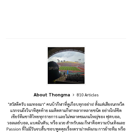
About Thongma
810 Articles
"สวัสดีครับ ผมทองมา" คนบ้ากีฬาที่ดูเกือบทุกอย่าง! ตั้งแต่เสียงนกหวีด
แรกจนถึงวินาทีสุดท้าย ผมติดตามกีฬาหลากหลายชนิด อย่างใกล้ชิด
เชียร์ทีมชาติไทยทุกรายการ และไม่พลาดชมเกมใหญ่ของ ฟุตบอล,
วอลเลย์บอล, แบดมินตัน, หรือ มวย สำหรับผม กีฬาคือความบันเทิงและ
Passion ที่ไม่มีวันจบสิ้น ชอบพูดคุยเรื่องดราม่าหลังเกม การย้ายทีม หรือ