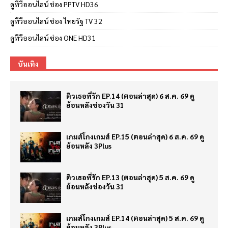
ดูทีวีออนไลน์ ช่อง PPTV HD36
ดูทีวีออนไลน์ ช่อง ไทยรัฐ TV 32
ดูทีวีออนไลน์ ช่อง ONE HD31
บันเทิง
ติวเธอที่รัก EP.14 (ตอนล่าสุด) 6 ส.ค. 69 ดู
ย้อนหลังช่องวัน 31
เกมส์โกงเกมส์ EP.15 (ตอนล่าสุด) 6 ส.ค. 69 ดู
ย้อนหลัง 3Plus
ติวเธอที่รัก EP.13 (ตอนล่าสุด) 5 ส.ค. 69 ดู
ย้อนหลังช่องวัน 31
เกมส์โกงเกมส์ EP.14 (ตอนล่าสุด) 5 ส.ค. 69 ดู
ย้อนหลัง 3Plus