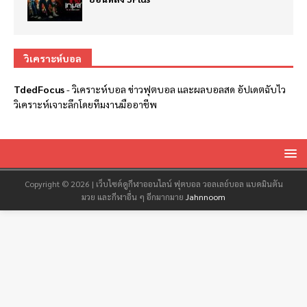
วิเคราะห์บอล
TdedFocus
-
วิเคราะห์บอล
ข่าวฟุตบอล และผลบอลสด อัปเดตฉับไว
วิเคราะห์เจาะลึกโดยทีมงานมืออาชีพ
Copyright © 2026 | เว็บไซต์ดูกีฬาออนไลน์ ฟุตบอล วอลเลย์บอล แบดมินตัน
มวย และกีฬาอื่น ๆ อีกมากมาย
Jahnnoom