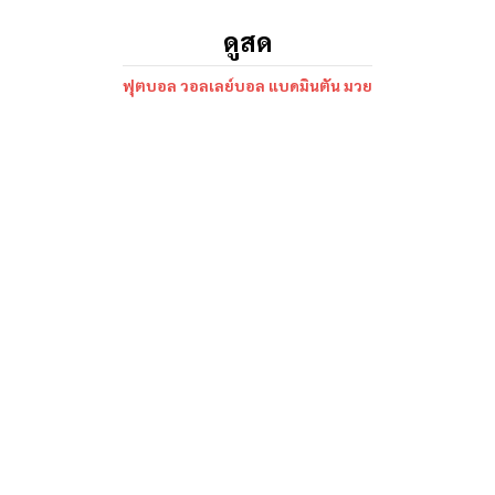
ดูสด
ฟุตบอล วอลเลย์บอล แบดมินตัน มวย