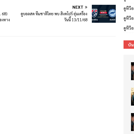
NEXT
ดูทีว
. 68)
ดูบอลสด ทีมชาติไทย พบ สิงคโปร์ อุ่นเครื่อง
ดูทีวี
่องทาง
วันนี้ 13/11/68
ดูทีว
บัน