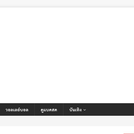
วอลเลย์บอล
ดูแบดสด
บันเทิง