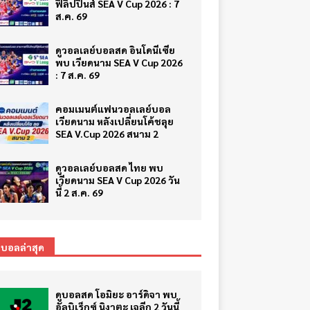
ฟิลิปปินส์ SEA V Cup 2026 : 7
ส.ค. 69
ดูวอลเลย์บอลสด อินโดนีเซีย
พบ เวียดนาม SEA V Cup 2026
: 7 ส.ค. 69
คอมเมนต์แฟนวอลเลย์บอล
เวียดนาม หลังเปลี่ยนโค้ชลุย
SEA V.Cup 2026 สนาม 2
ดูวอลเลย์บอลสด ไทย พบ
เวียดนาม SEA V Cup 2026 วัน
นี้ 2 ส.ค. 69
ตบอลล่าสุด
ดูบอลสด โอมิยะ อาร์ดิจา พบ
อัลบิเร็กซ์ นิงาตะ เจลีก 2 วันนี้