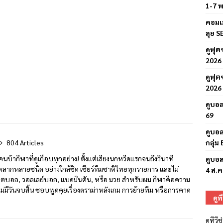
1-7 
คอมเ
ลุย S
ดูฟุต
2026 
ดูฟุ
2026 
ดูบอล
69
ดูบอล
กลุ่ม
804 Articles
นบ้ากีฬาที่ดูเกือบทุกอย่าง! ตั้งแต่เสียงนกหวีดแรกจนถึงวินาที
ดูบอล
ลากหลายชนิด อย่างใกล้ชิด เชียร์ทีมชาติไทยทุกรายการ และไม่
4 ส.ค
ตบอล, วอลเลย์บอล, แบดมินตัน, หรือ มวย สำหรับผม กีฬาคือความ
ไม่มีวันจบสิ้น ชอบพูดคุยเรื่องดราม่าหลังเกม การย้ายทีม หรือการคาด
ดูท
ดูทีว