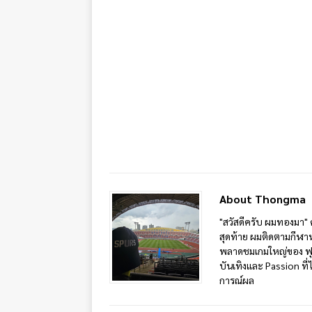
About Thongma
"สวัสดีครับ ผมทองมา" ค
สุดท้าย ผมติดตามกีฬาห
พลาดชมเกมใหญ่ของ ฟุ
บันเทิงและ Passion ที่
การณ์ผล