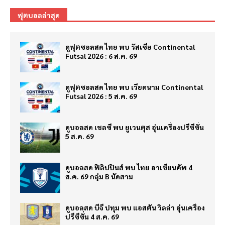
ฟุตบอลล่าสุด
ดูฟุตซอลสด ไทย พบ รัสเซีย Continental
Futsal 2026 : 6 ส.ค. 69
ดูฟุตซอลสด ไทย พบ เวียดนาม Continental
Futsal 2026 : 5 ส.ค. 69
ดูบอลสด เชลซี พบ ยูเวนตุส อุ่นเครื่องปรีซีซั่น
5 ส.ค. 69
ดูบอลสด ฟิลิปปินส์ พบ ไทย อาเซียนคัพ 4
ส.ค. 69 กลุ่ม B นัดสาม
ดูบอลสด บีจี ปทุม พบ แอสตัน วิลล่า อุ่นเครื่อง
ปรีซีซั่น 4 ส.ค. 69