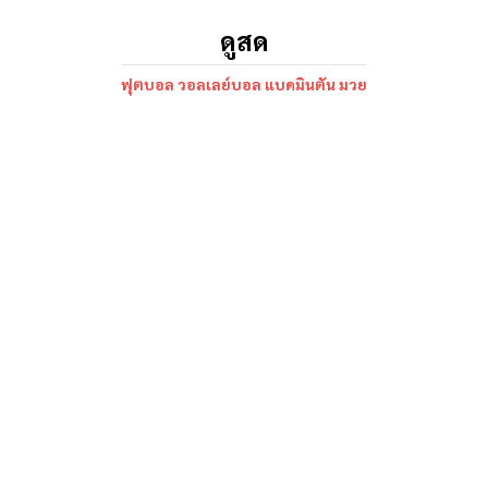
ดูสด
ฟุตบอล วอลเลย์บอล แบดมินตัน มวย