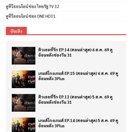
ดูทีวีออนไลน์ ช่อง ไทยรัฐ TV 32
ดูทีวีออนไลน์ ช่อง ONE HD31
บันเทิง
ติวเธอที่รัก EP.14 (ตอนล่าสุด) 6 ส.ค. 69 ดู
ย้อนหลังช่องวัน 31
เกมส์โกงเกมส์ EP.15 (ตอนล่าสุด) 6 ส.ค. 69 ดู
ย้อนหลัง 3Plus
ติวเธอที่รัก EP.13 (ตอนล่าสุด) 5 ส.ค. 69 ดู
ย้อนหลังช่องวัน 31
เกมส์โกงเกมส์ EP.14 (ตอนล่าสุด) 5 ส.ค. 69 ดู
ย้อนหลัง 3Plus