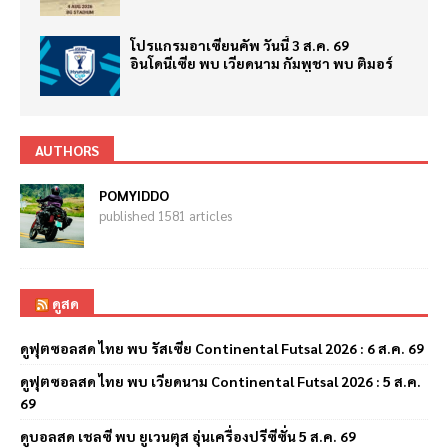
โปรแกรมอาเซียนคัพ วันนี้ 3 ส.ค. 69
อินโดนีเซีย พบ เวียดนาม กัมพูชา พบ ติมอร์
AUTHORS
POMYIDDO
published 1581 articles
ดูสด
ดูฟุตซอลสด ไทย พบ รัสเซีย Continental Futsal 2026 : 6 ส.ค. 69
ดูฟุตซอลสด ไทย พบ เวียดนาม Continental Futsal 2026 : 5 ส.ค.
69
ดูบอลสด เชลซี พบ ยูเวนตุส อุ่นเครื่องปรีซีซั่น 5 ส.ค. 69