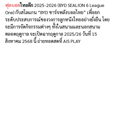
ฟุตบอล
ไทยลีก
2025-2026 (BYD SEALION 6 League
One) กับสโลแกน “BYD ชาร์จพลังบอลไทย” เพื่อยก
ระดับประสบการณ์ของวงการลูกหนังไทยอย่างยั่งยืน โดย
จะมีการจัดกิจกรรมต่างๆ ทั้งในสนามและนอกสนาม
ตลอดฤดูกาล จะเปิดฉากฤดูกาล 2025/26 วันที่ 15
สิงหาคม 2568 นี้ ถ่ายทอดสดที่ AIS PLAY